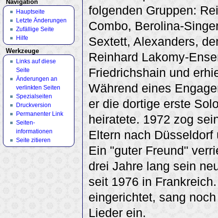
Navigation
folgenden Gruppen: Rei
Hauptseite
Letzte Änderungen
Combo, Berolina-Singers
Zufällige Seite
Hilfe
Sextett, Alexanders, 
Werkzeuge
Reinhard Lakomy-Ensem
Links auf diese
Friedrichshain und erhi
Seite
Änderungen an
Während eines Engageme
verlinkten Seiten
Spezialseiten
er die dortige erste So
Druckversion
Permanenter Link
heiratete. 1972 zog se
Seiten­
informationen
Eltern nach Düsseldorf
Seite zitieren
Ein "guter Freund" verr
drei Jahre lang sein n
seit 1976 in Frankreich.
eingerichtet, sang noch
Lieder ein.