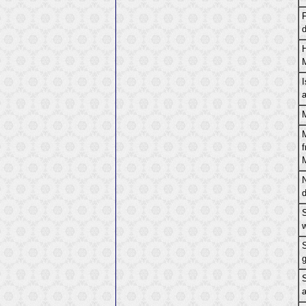
I
w
a