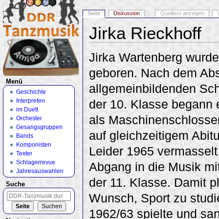
Seite
Diskussion
Quelltext anzeigen
Jirka Rieckhoff
Wechseln zu:
Navigation
,
Suche
Jirka Wartenberg wurde
geboren. Nach dem Abs
Menü
allgemeinbildenden Sc
Geschichte
Interpreten
der 10. Klasse begann 
im Duett
als Maschinenschlosser
Orchester
Gesangsgruppen
auf gleichzeitigem Abit
Bands
Komponisten
Leider 1965 vermasselt
Texter
Schlagerrevue
Abgang in die Musik m
Jahresauswahlen
der 11. Klasse. Damit p
Suche
Wunsch, Sport zu studi
1962/63 spielte und san