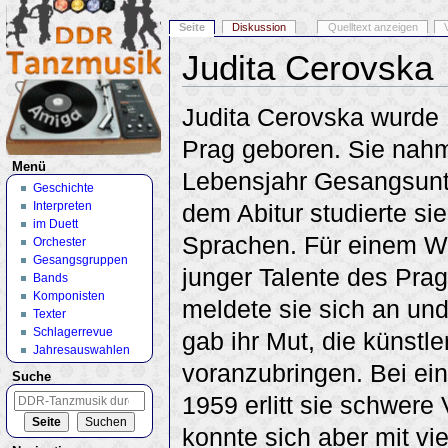
Seite
Diskussion
Quelltext anzeigen
Judita Cerovska
Wechseln zu:
Navigation
,
Suche
Judita Cerovska wurde 
Prag geboren. Sie nahm
Menü
Lebensjahr Gesangsunt
Geschichte
Interpreten
dem Abitur studierte sie
im Duett
Sprachen. Für einem W
Orchester
Gesangsgruppen
junger Talente des Pra
Bands
Komponisten
meldete sie sich an un
Texter
Schlagerrevue
gab ihr Mut, die künstl
Jahresauswahlen
voranzubringen. Bei ei
Suche
1959 erlitt sie schwere
konnte sich aber mit vi