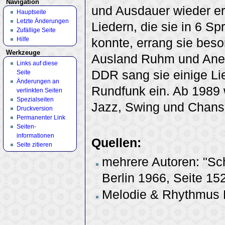
Navigation
und Ausdauer wieder erh
Hauptseite
Letzte Änderungen
Liedern, die sie in 6 S
Zufällige Seite
Hilfe
konnte, errang sie bes
Werkzeuge
Ausland Ruhm und Aner
Links auf diese
DDR sang sie einige Li
Seite
Änderungen an
Rundfunk ein. Ab 1989 
verlinkten Seiten
Spezialseiten
Jazz, Swing und Chanso
Druckversion
Permanenter Link
Seiten­
informationen
Quellen:
Seite zitieren
mehrere Autoren: "Sch
Berlin 1966, Seite 15
Melodie & Rhythmus H