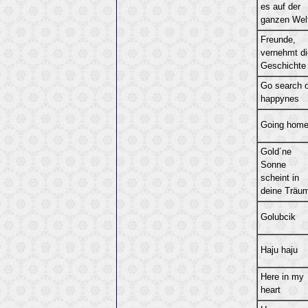
es auf der
ganzen Wel
Freunde,
vernehmt di
Geschichte
Go search o
happynes
Going hom
Gold´ne
Sonne
scheint in
deine Träu
Golubcik
Haju haju
Here in my
heart