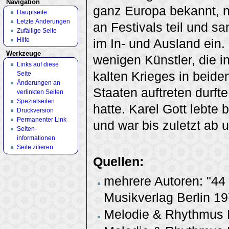
Navigation
ganz Europa bekannt, n
Hauptseite
Letzte Änderungen
an Festivals teil und sa
Zufällige Seite
Hilfe
im In- und Ausland ein.
Werkzeuge
wenigen Künstler, die in
Links auf diese
kalten Krieges in beid
Seite
Änderungen an
Staaten auftreten durft
verlinkten Seiten
Spezialseiten
hatte. Karel Gott lebte
Druckversion
Permanenter Link
und war bis zuletzt ab 
Seiten­
informationen
Seite zitieren
Quellen:
mehrere Autoren: "44 
Musikverlag Berlin 19
Melodie & Rhythmus H