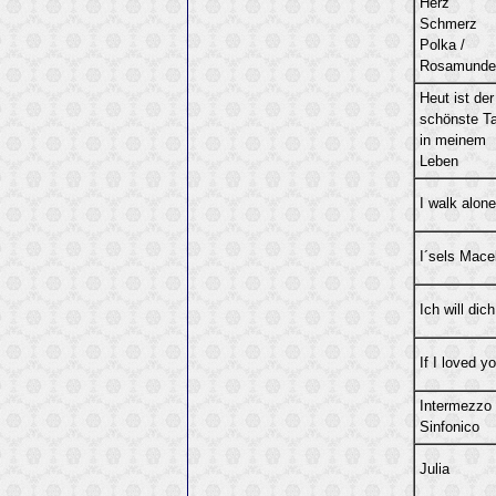
Herz
Schmerz
Polka /
Rosamunde
Heut ist der
schönste T
in meinem
Leben
I walk alone
I´sels Mace
Ich will dich
If I loved y
Intermezzo
Sinfonico
Julia