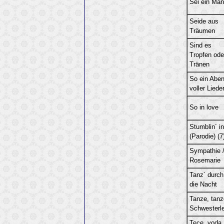
Sei ein Ma
Seide aus
Träumen
Sind es
Tropfen ode
Tränen
So ein Abe
voller Liede
So in love
Stumblin´ in
(Parodie) (7
Sympathie 
Rosemarie
Tanz´ durch
die Nacht
Tanze, tanz
Schwesterle
Tece, voda,