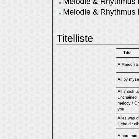
Melodie & Rhythmus 
Melodie & Rhythmus H
Titelliste
Titel
A Marechia
All by myse
All shook up
Unchained
melody / On
you
Alles was d
Liebe dir gib
Amore mio