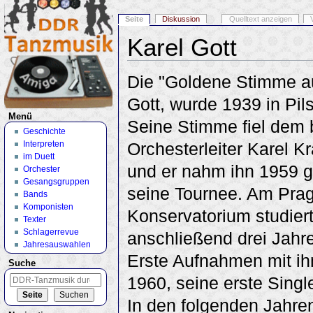
Seite
Diskussion
Quelltext anzeigen
Karel Gott
Wechseln zu:
Navigation
,
Suche
Die "Goldene Stimme au
Gott, wurde 1939 in Pil
Menü
Seine Stimme fiel dem
Geschichte
Interpreten
Orchesterleiter Karel Kr
im Duett
und er nahm ihn 1959 gl
Orchester
Gesangsgruppen
seine Tournee. Am Pra
Bands
Komponisten
Konservatorium studiert
Texter
Schlagerrevue
anschließend drei Jahr
Jahresauswahlen
Erste Aufnahmen mit i
Suche
1960, seine erste Singl
In den folgenden Jahren