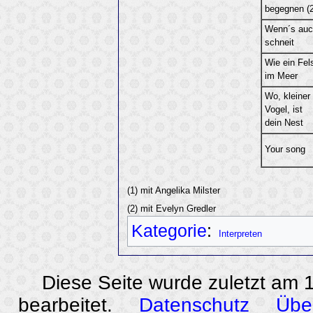
begegnen (2
Wenn´s auc
schneit
Wie ein Fel
im Meer
Wo, kleiner
Vogel, ist
dein Nest
Your song
(1) mit Angelika Milster
(2) mit Evelyn Gredler
Kategorie
:
Interpreten
Diese Seite wurde zuletzt am
bearbeitet.
Datenschutz
Übe