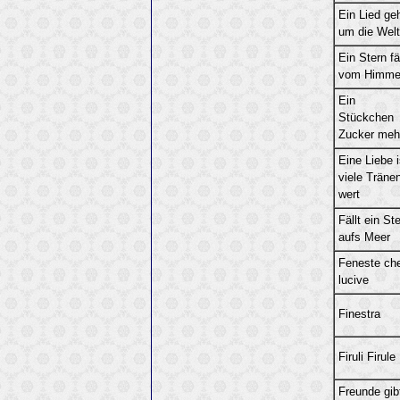
Ein Lied ge
um die Welt
Ein Stern fäl
vom Himme
Ein
Stückchen
Zucker meh
Eine Liebe i
viele Träne
wert
Fällt ein St
aufs Meer
Feneste ch
lucive
Finestra
Firuli Firule
Freunde gib