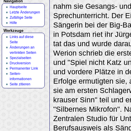
Navigation
nahm sie Gesangs- un
Hauptseite
Letzte Änderungen
Sprechunterricht. Der E
Zufällige Seite
Hilfe
Sängerin bei der Big-B
Werkzeuge
in Potsdam riet ihr Jür
Links auf diese
tat das und wurde darau
Seite
Änderungen an
Werion schrieb die erste
verlinkten Seiten
Spezialseiten
und "Spiel nicht Katz u
Druckversion
Permanenter Link
und vordere Plätze in 
Seiten­
informationen
Erfolge ermutigten sie,
Seite zitieren
sie am ersten Schlager
krauser Sinn" teil und 
"Silbernes Mikrofon". 
Zentralen Studio für Un
Berufsausweis als Sänge