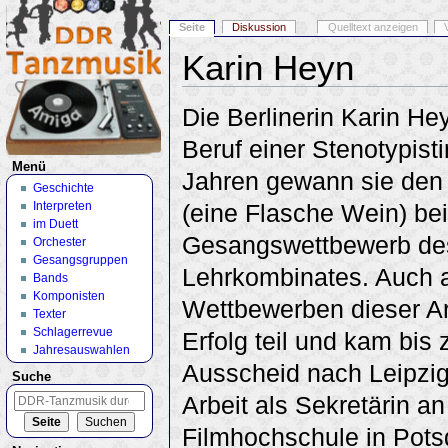
Seite
Diskussion
Quelltext anzeigen
Karin Heyn
Wechseln zu:
Navigation
,
Suche
Die Berlinerin Karin He
Beruf einer Stenotypist
Menü
Jahren gewann sie den 
Geschichte
Interpreten
(eine Flasche Wein) be
im Duett
Gesangswettbewerb de
Orchester
Gesangsgruppen
Lehrkombinates. Auch 
Bands
Komponisten
Wettbewerben dieser Ar
Texter
Schlagerrevue
Erfolg teil und kam bis
Jahresauswahlen
Ausscheid nach Leipzig
Suche
Arbeit als Sekretärin an
Filmhochschule in Pot