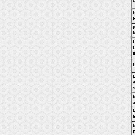
K
e
s
l