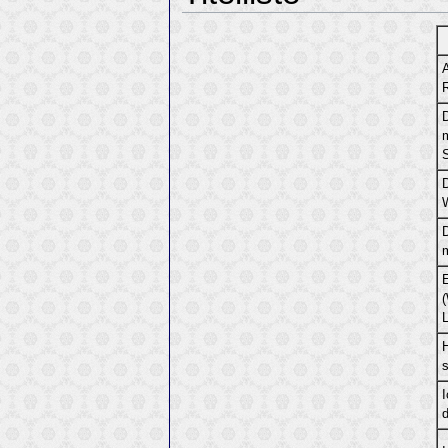
A
D
H