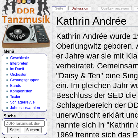
Seite
Diskussion
Quelltext anzeigen
Kathrin Andrée
Wechseln zu:
Navigation
,
Suche
Kathrin Andrée wurde 1
Oberlungwitz geboren. A
Menü
er Jahre war sie mit K
Geschichte
Interpreten
verheiratet. Gemeinsam
im Duett
"Daisy & Ten" eine Sin
Orchester
Gesangsgruppen
ein. Im gleichen Jahr w
Bands
Komponisten
Beschluss der SED die
Texter
Schlagerrevue
Schlagerbereich der DD
Jahresauswahlen
unerwünscht erklärt un
Suche
nannte sich in "Kathrin
1969 trennte sich das 