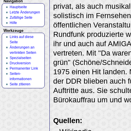
Navigation
privat, als auch musikal
Hauptseite
Letzte Änderungen
solistisch im Fernsehen
Zufällige Seite
Hilfe
öffentlichen Veranstalt
Werkzeuge
Rundfunk produzierte we
Links auf diese
ihr und auch auf AMIGA
Seite
Änderungen an
vertreten. Mit "Da ware
verlinkten Seiten
Spezialseiten
grün" (Schöne/Schneide
Druckversion
Permanenter Link
1975 einen Hit landen
Seiten­
informationen
der DDR blieben auch fü
Seite zitieren
Auftritte aus. Sie schult
Bürokauffrau um und wo
Quellen: