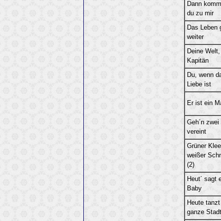
Dann komm
du zu mir
Das Leben 
weiter
Deine Welt,
Kapitän
Du, wenn d
Liebe ist
Er ist ein 
Geh´n zwei
vereint
Grüner Klee
weißer Sch
(2)
Heut´ sagt e
Baby
Heute tanzt
ganze Stadt