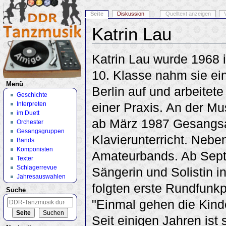
Seite
Diskussion
Quelltext anzeigen
Katrin Lau
Wechseln zu:
Navigation
,
Suche
Katrin Lau wurde 1968 
10. Klasse nahm sie ei
Menü
Berlin auf und arbeitet
Geschichte
Interpreten
einer Praxis. An der Mus
im Duett
ab März 1987 Gesangsa
Orchester
Gesangsgruppen
Klavierunterricht. Nebe
Bands
Komponisten
Amateurbands. Ab Sept
Texter
Schlagerrevue
Sängerin und Solistin 
Jahresauswahlen
folgten erste Rundfunk
Suche
"Einmal gehen die Kind
Seit einigen Jahren ist 