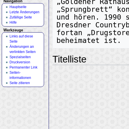
„Goldener Rathaus
Navigation
Hauptseite
„Sprungbrett“ kon
Letzte Änderungen
und hören. 1990 s
Zufällige Seite
Hilfe
Dresdner Countryb
Werkzeuge
fortan „Drugstore
Links auf diese
Seite
Änderungen an
verlinkten Seiten
Titelliste
Spezialseiten
Druckversion
Permanenter Link
Seiten­
informationen
Seite zitieren