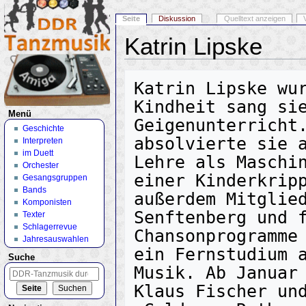
Seite
Diskussion
Quelltext anzeigen
Katrin Lipske
Wechseln zu:
Navigation
,
Suche
Katrin Lipske wur
Kindheit sang sie
Menü
Geigenunterricht.
Geschichte
absolvierte sie a
Interpreten
im Duett
Lehre als Maschin
Orchester
einer Kinderkripp
Gesangsgruppen
Bands
außerdem Mitglied
Komponisten
Senftenberg und f
Texter
Schlagerrevue
Chansonprogramme 
Jahresauswahlen
ein Fernstudium a
Suche
Musik. Ab Januar 
Klaus Fischer und