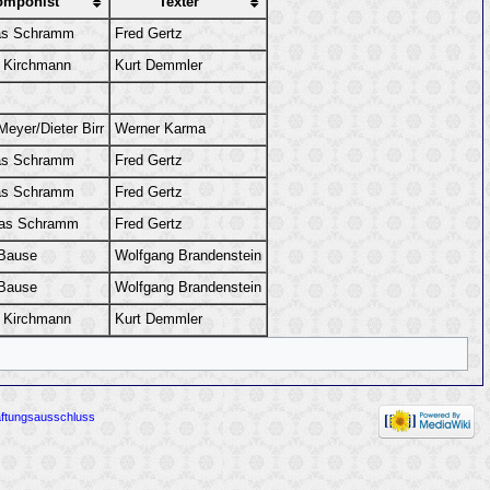
omponist
Texter
as Schramm
Fred Gertz
r Kirchmann
Kurt Demmler
Meyer/Dieter Birr
Werner Karma
as Schramm
Fred Gertz
as Schramm
Fred Gertz
ias Schramm
Fred Gertz
 Bause
Wolfgang Brandenstein
 Bause
Wolfgang Brandenstein
r Kirchmann
Kurt Demmler
ftungsausschluss