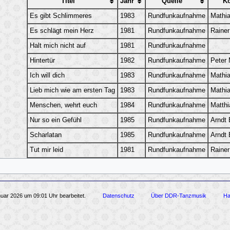
Titel
Jahr
Quelle
K
Es gibt Schlimmeres
1983
Rundfunkaufnahme
Mathi
Es schlägt mein Herz
1981
Rundfunkaufnahme
Raine
Halt mich nicht auf
1981
Rundfunkaufnahme
Hintertür
1982
Rundfunkaufnahme
Peter 
Ich will dich
1983
Rundfunkaufnahme
Mathi
Lieb mich wie am ersten Tag
1983
Rundfunkaufnahme
Mathi
Menschen, wehrt euch
1984
Rundfunkaufnahme
Matth
Nur so ein Gefühl
1985
Rundfunkaufnahme
Arndt
Scharlatan
1985
Rundfunkaufnahme
Arndt
Tut mir leid
1981
Rundfunkaufnahme
Raine
nuar 2026 um 09:01 Uhr bearbeitet.
Datenschutz
Über DDR-Tanzmusik
Ha