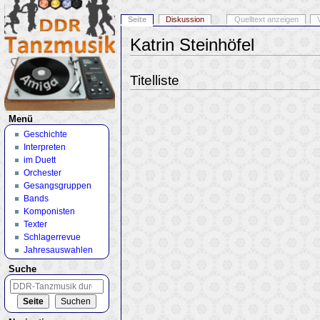
Seite
Diskussion
Quelltext anzeigen
Katrin Steinhöfel
Wechseln zu:
Navigation
,
Suche
Titelliste
Menü
Geschichte
Interpreten
im Duett
Orchester
Gesangsgruppen
Bands
Komponisten
Texter
Schlagerrevue
Jahresauswahlen
Suche