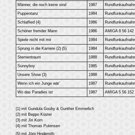
Männer, die noch keine sind
1987
Rundfunkaufnah
Puppentanz
1984
Rundfunkaufnah
Schlaflied (4)
1986
Rundfunkaufnah
Schöner fremder Mann
1986
AMIGA 8 56 142
Spiele nicht mit mir
1984
Rundfunkaufnah
Sprung in die Karriere (2) (5)
1984
Rundfunkaufnah
Sternentraum
1988
Rundfunkaufnah
Sunnyboy
1985
Rundfunkaufnah
Unsere Show (3)
1988
Rundfunkaufnah
Wenn ich ein Junge wär´
1987
Rundfunkaufnah
Wo das Paradies ist
1987
AMIGA 5 56 152
(1) mit Gundula Gouby & Gunther Emmerlich
(2) mit Beppo Küster
(3) mit Jiri Korn
(4) mit Thomas Putensen
(5) mit Jörg Hindemith