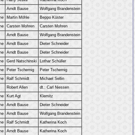
Arndt Bause
Wolfgang Brandenstein
me
Martin Möhle
Beppo Küster
me
Carsten Mohren
Carsten Mohren
Arndt Bause
Wolfgang Brandenstein
me
Arndt Bause
Dieter Schneider
me
Arndt Bause
Dieter Schneider
me
Gerd Natschinski
Lothar Schüller
me
Peter Tschernig
Peter Tschernig
me
Ralf Schmidt
Michael Sellin
Robert Allen
dt.: Carl Niessen
me
Kurt Agt
Klemitz
me
Arndt Bause
Dieter Schneider
me
Arndt Bause
Wolfgang Brandenstein
me
Ralf Schmidt
Katherina Koch
me
Arndt Bause
Katherina Koch