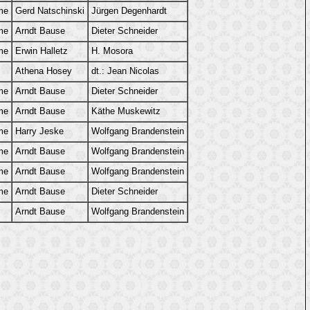
me
Gerd Natschinski
Jürgen Degenhardt
me
Arndt Bause
Dieter Schneider
me
Erwin Halletz
H. Mosora
Athena Hosey
dt.: Jean Nicolas
me
Arndt Bause
Dieter Schneider
me
Arndt Bause
Käthe Muskewitz
me
Harry Jeske
Wolfgang Brandenstein
me
Arndt Bause
Wolfgang Brandenstein
me
Arndt Bause
Wolfgang Brandenstein
me
Arndt Bause
Dieter Schneider
Arndt Bause
Wolfgang Brandenstein