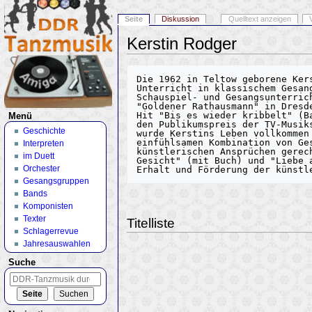
Seite
Diskussion
Quelltext anzeigen
Kerstin Rodger
Wechseln zu:
Navigation
,
Suche
Die 1962 in Teltow geborene Ker
Unterricht in klassischem Gesan
Schauspiel- und Gesangsunterric
"Goldener Rathausmann" in Dresd
Hit "Bis es wieder kribbelt" (B
Menü
den Publikumspreis der TV-Musik
Geschichte
wurde Kerstins Leben vollkommen
einfühlsamen Kombination von Ge
Interpreten
künstlerischen Ansprüchen gerec
im Duett
Gesicht" (mit Buch) und "Liebe 
Orchester
Gesangsgruppen
Bands
Komponisten
Texter
Titelliste
Schlagerrevue
Jahresauswahlen
Suche