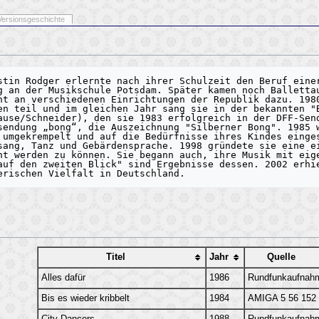
Versionsgeschichte
stin Rodger erlernte nach ihrer Schulzeit den Beruf einer
g an der Musikschule Potsdam. Später kamen noch Ballettau
ht an verschiedenen Einrichtungen der Republik dazu. 1980
en teil und im gleichen Jahr sang sie in der bekannten "B
ause/Schneider), den sie 1983 erfolgreich in der DFF-Send
sendung „bong“, die Auszeichnung "Silberner Bong". 1985 w
 umgekrempelt und auf die Bedürfnisse ihres Kindes einges
sang, Tanz und Gebärdensprache. 1998 gründete sie eine ei
ht werden zu können. Sie begann auch, ihre Musik mit eige
auf den zweiten Blick" sind Ergebnisse dessen. 2002 erhie
Titel
Jahr
Quelle
Alles dafür
1986
Rundfunkaufnah
Bis es wieder kribbelt
1984
AMIGA 5 56 152
City Dancers
1988
Rundfunkaufnah