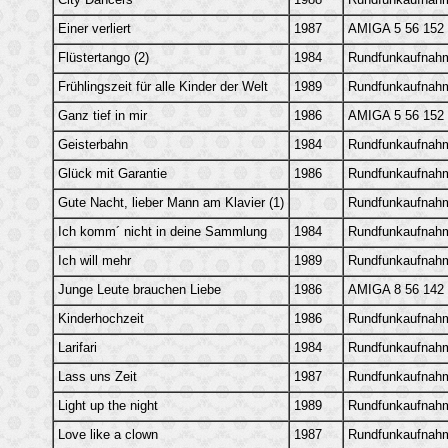
Einer verliert
1987
AMIGA 5 56 152
Flüstertango (2)
1984
Rundfunkaufnah
Frühlingszeit für alle Kinder der Welt
1989
Rundfunkaufnah
Ganz tief in mir
1986
AMIGA 5 56 152
Geisterbahn
1984
Rundfunkaufnah
Glück mit Garantie
1986
Rundfunkaufnah
Gute Nacht, lieber Mann am Klavier (1)
Rundfunkaufnah
Ich komm´ nicht in deine Sammlung
1984
Rundfunkaufnah
Ich will mehr
1989
Rundfunkaufnah
Junge Leute brauchen Liebe
1986
AMIGA 8 56 142
Kinderhochzeit
1986
Rundfunkaufnah
Larifari
1984
Rundfunkaufnah
Lass uns Zeit
1987
Rundfunkaufnah
Light up the night
1989
Rundfunkaufnah
Love like a clown
1987
Rundfunkaufnah