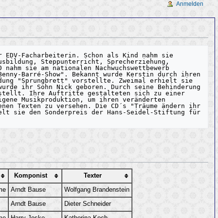
Anmelden
 EDV-Facharbeiterin. Schon als Kind nahm sie 
sbildung, Steppunterricht, Sprecherziehung, 
 nahm sie am nationalen Nachwuchswettbewerb 
enny-Barré-Show". Bekannt wurde Kerstin durch ihren 
ung "Sprungbrett" vorstellte. Zweimal erhielt sie 
urde ihr Sohn Nick geboren. Durch seine Behinderung 
tellt. Ihre Auftritte gestalteten sich zu einer 
gene Musikproduktion, um ihren veränderten 
nen Texten zu versehen. Die CD´s "Träume ändern ihr 
lt sie den Sonderpreis der Hans-Seidel-Stiftung für 
Komponist
Texter
me
Arndt Bause
Wolfgang Brandenstein
Arndt Bause
Dieter Schneider
me
Harry Jeske
Katherina Koch