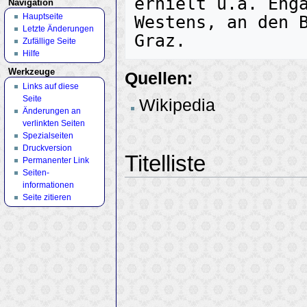
erhielt u.a. Enga
Navigation
Hauptseite
Westens, an den B
Letzte Änderungen
Zufällige Seite
Hilfe
Werkzeuge
Quellen:
Links auf diese
Seite
Wikipedia
Änderungen an
verlinkten Seiten
Spezialseiten
Druckversion
Titelliste
Permanenter Link
Seiten­
informationen
Seite zitieren