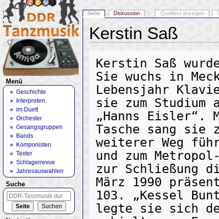
Seite
Diskussion
Quelltext anzeigen
Kerstin Saß
Wechseln zu:
Navigation
,
Suche
Kerstin Saß wurde
Sie wuchs in Meck
Menü
Lebensjahr Klavie
Geschichte
sie zum Studium a
Interpreten
im Duett
„Hanns Eisler“. M
Orchester
Tasche sang sie z
Gesangsgruppen
Bands
weiterer Weg führ
Komponisten
und zum Metropol-
Texter
Schlagerrevue
zur Schließung di
Jahresauswahlen
März 1990 präsent
Suche
103. „Kessel Bunt
legte sie sich d