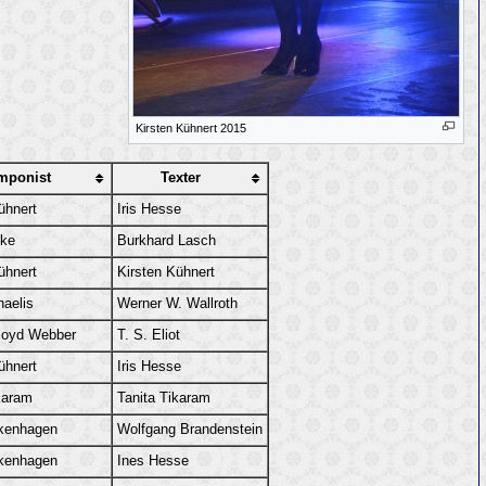
Kirsten Kühnert 2015
mponist
Texter
ühnert
Iris Hesse
ske
Burkhard Lasch
ühnert
Kirsten Kühnert
haelis
Werner W. Wallroth
loyd Webber
T. S. Eliot
ühnert
Iris Hesse
karam
Tanita Tikaram
lkenhagen
Wolfgang Brandenstein
lkenhagen
Ines Hesse