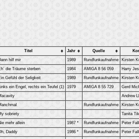
Titel
Jahr
Quelle
Ko
ann hilf mir
1989
Rundfunkaufnahme
Kirsten K
Eh´ die Träume sterben
1984
AMIGA 8 56 059
Harry Je
in Gefühl der Seligkeit
1989
Rundfunkaufnahme
Kirsten K
inks ein Engel, rechts ein Teufel (1)
1979
AMIGA 8 55 729
Gerd Mic
Macavity
Andrew L
Manchmal
Rundfunkaufnahme
Kirsten K
My sobriety
Tanita Ti
ie mehr allein
1987 *
Rundfunkaufnahme
Peter Fa
Oh, Daddy
1986 *
Rundfunkaufnahme
Peter Fa