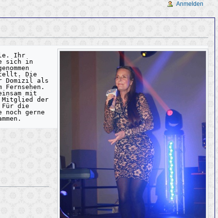
Anmelden
e. Ihr 
 sich in 
enommen 
ellt. Die 
 Domizil als 
 Fernsehen. 
insam mit 
Mitglied der 
Für die 
 noch gerne 