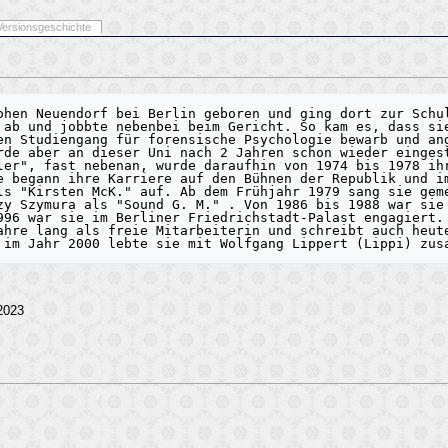
Versionsgeschichte
ohen Neuendorf bei Berlin geboren und ging dort zur Schul
 ab und jobbte nebenbei beim Gericht. So kam es, dass sie
en Studiengang für forensische Psychologie bewarb und ang
rde aber an dieser Uni nach 2 Jahren schon wieder eingest
ler", fast nebenan, wurde daraufhin von 1974 bis 1978 ihr
e begann ihre Karriere auf den Bühnen der Republik und im
ls "Kirsten McK." auf. Ab dem Frühjahr 1979 sang sie geme
zy Szymura als "Sound G. M." . Von 1986 bis 1988 war sie 
996 war sie im Berliner Friedrichstadt-Palast engagiert. 
ahre lang als freie Mitarbeiterin und schreibt auch heute
2023