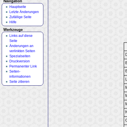
Navigation
Hauptseite
Letzte Änderungen
Zufällige Seite
Hilfe
Werkzeuge
Links auf diese
Seite
Änderungen an
verlinkten Seiten
D
Spezialseiten
Druckversion
Permanenter Link
E
Seiten­
informationen
L
Seite zitieren
N