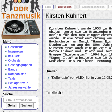
Seite
Diskussion
Quelltext anzeigen
Kirsten Kühnert
Wechseln zu:
Navigation
,
Suche
Kirsten Kühnert wurde 1953 in H
Abitur legte sie in Oranienburg
Berlin für den neu eingerichtet
wurde. Diese Studienrichtung wu
Hochschule für Musik "Hanns Eis
Menü
Studentin. Anfang der 80er Jahr
Geschichte
Kirsten trat auch einige Zeit a
Petra Eidner und  Piotr und Jer
Interpreten
Gruppe "hinterglas". 1994 bis 1
im Duett
"Super Illu" arbeitete sie 10 J
Orchester
Gesangsgruppen
Bands
Quellen:
Komponisten
"Kofferradio" von ALEX Berlin vom 12.08.
Texter
Schlagerrevue
Jahresauswahlen
Titelliste
Suche