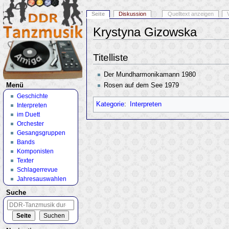
Seite
Diskussion
Quelltext anzeigen
Krystyna Gizowska
Wechseln zu:
Navigation
,
Suche
Titelliste
Der Mundharmonikamann 1980
Rosen auf dem See 1979
Menü
Geschichte
Kategorie
:
Interpreten
Interpreten
im Duett
Orchester
Gesangsgruppen
Bands
Komponisten
Texter
Schlagerrevue
Jahresauswahlen
Suche