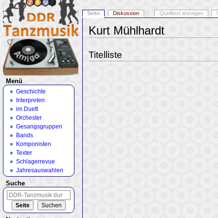
Seite
Diskussion
Quelltext anzeigen
Kurt Mühlhardt
Wechseln zu:
Navigation
,
Suche
Titelliste
Menü
Geschichte
Interpreten
im Duett
Orchester
Gesangsgruppen
Bands
Komponisten
Texter
Schlagerrevue
Jahresauswahlen
Suche