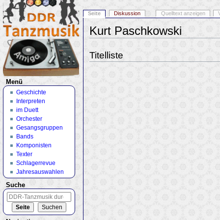
Seite
Diskussion
Quelltext anzeigen
Kurt Paschkowski
Wechseln zu:
Navigation
,
Suche
Titelliste
Menü
Geschichte
Interpreten
im Duett
Orchester
Gesangsgruppen
Bands
Komponisten
Texter
Schlagerrevue
Jahresauswahlen
Suche