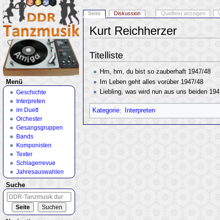
Seite
Diskussion
Quelltext anzeigen
Kurt Reichherzer
Wechseln zu:
Navigation
,
Suche
Titelliste
Hm, hm, du bist so zauberhaft 1947/48
Im Leben geht alles vorüber 1947/48
Menü
Liebling, was wird nun aus uns beiden 194
Geschichte
Interpreten
im Duett
Kategorie
:
Interpreten
Orchester
Gesangsgruppen
Bands
Komponisten
Texter
Schlagerrevue
Jahresauswahlen
Suche