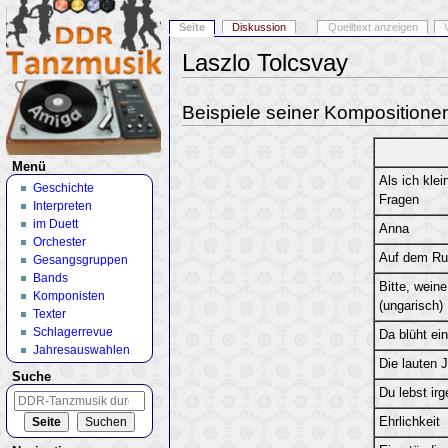
Seite
Diskussion
Quelltext anzeigen
Laszlo Tolcsvay
Wechseln zu:
Navigation
,
Suche
Beispiele seiner Kompositione
Menü
Als ich klei
Geschichte
Fragen
Interpreten
im Duett
Anna
Orchester
Auf dem Ru
Gesangsgruppen
Bands
Bitte, weine
Komponisten
(ungarisch)
Texter
Schlagerrevue
Da blüht ei
Jahresauswahlen
Die lauten J
Suche
Du lebst ir
Ehrlichkeit