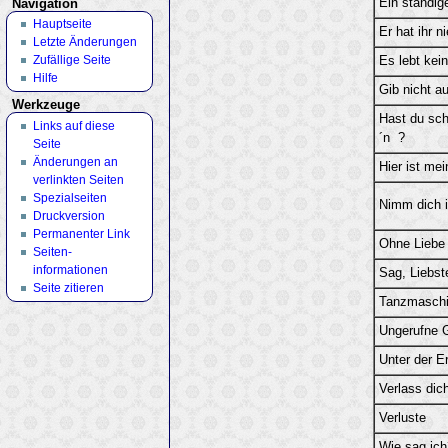
Ein ständig
Navigation
Hauptseite
Er hat ihr 
Letzte Änderungen
Zufällige Seite
Es lebt kein
Hilfe
Gib nicht au
Werkzeuge
Hast du sch
Links auf diese
´n ?
Seite
Änderungen an
Hier ist me
verlinkten Seiten
Spezialseiten
Nimm dich i
Druckversion
Permanenter Link
Ohne Liebe
Seiten­
informationen
Sag, Liebst
Seite zitieren
Tanzmasch
Ungerufne 
Unter der E
Verlass dich
Verluste
Wie sag ich´