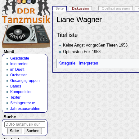
Seite
Diskussion
Quelltext anzeigen
Liane Wagner
Wechseln zu:
Navigation
,
Suche
Titelliste
Keine Angst vor großen Tieren 1953
Optimisten-Fox 1953
Menü
Geschichte
Kategorie
:
Interpreten
Interpreten
im Duett
Orchester
Gesangsgruppen
Bands
Komponisten
Texter
Schlagerrevue
Jahresauswahlen
Suche