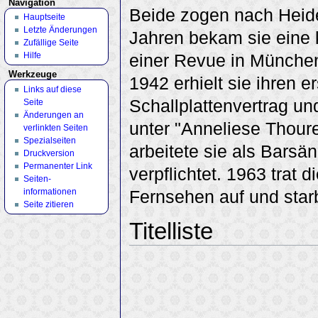
Navigation
Beide zogen nach Heide
Hauptseite
Letzte Änderungen
Jahren bekam sie eine k
Zufällige Seite
Hilfe
einer Revue in München,
Werkzeuge
1942 erhielt sie ihren e
Links auf diese
Schallplattenvertrag u
Seite
Änderungen an
unter "Anneliese Thoure
verlinkten Seiten
Spezialseiten
arbeitete sie als Bar
Druckversion
Permanenter Link
verpflichtet. 1963 trat 
Seiten­
informationen
Fernsehen auf und star
Seite zitieren
Titelliste