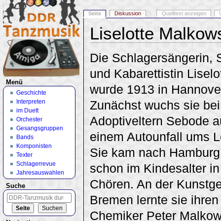
Seite
Diskussion
Quelltext anzeigen
Liselotte Malkow
Wechseln zu:
Navigation
,
Suche
Die Schlagersängerin, 
und Kabarettistin Lisel
Menü
wurde 1913 in Hannove
Geschichte
Interpreten
Zunächst wuchs sie bei
im Duett
Adoptiveltern Sebode au
Orchester
Gesangsgruppen
einem Autounfall ums 
Bands
Komponisten
Sie kam nach Hamburg 
Texter
Schlagerrevue
schon im Kindesalter i
Jahresauswahlen
Chören. An der Kunstg
Suche
Bremen lernte sie ihre
Chemiker Peter Malkow