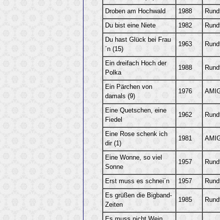
Droben am Hochwald
1988
Rund
Du bist eine Niete
1982
Rund
Du hast Glück bei Frau
1963
Rund
´n (15)
Ein dreifach Hoch der
1988
Rund
Polka
Ein Pärchen von
1976
AMIG
damals (9)
Eine Quetschen, eine
1962
Rund
Fiedel
Eine Rose schenk ich
1981
AMIG
dir (1)
Eine Wonne, so viel
1957
Rund
Sonne
Erst muss es schnei´n
1957
Rund
Es grüßen die Bigband-
1985
Rund
Zeiten
Es muss nicht Wein