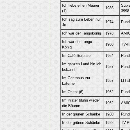
Ich liebe einen Maurer
Supr
1986
(1)
3998
Ich sag zum Leben nur
1974
Rund
Ja
Ich war der Tangokönig
1978
AMIG
Ich war der Tango-
1988
TV-P
König
Im Café Surprise
1964
Rund
Im ganzen Land bin ich
1957
Rund
bekannt
Im Gasthaus zur
1957
LITE
Laterne
Im Orient (6)
1962
Rund
Im Prater blühn wieder
1962
AMIG
die Bäume
In der grünen Schänke
1960
Rund
In der grünen Schänke
1988
TV-P