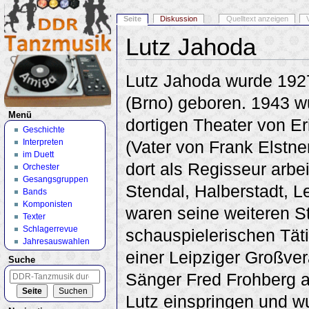
Seite
Diskussion
Quelltext anzeigen
Lutz Jahoda
Wechseln zu:
Navigation
,
Suche
Lutz Jahoda wurde 192
(Brno) geboren. 1943 w
Menü
dortigen Theater von Er
Geschichte
Interpreten
(Vater von Frank Elstne
im Duett
dort als Regisseur arbe
Orchester
Gesangsgruppen
Stendal, Halberstadt, L
Bands
Komponisten
waren seine weiteren S
Texter
Schlagerrevue
schauspielerischen Täti
Jahresauswahlen
einer Leipziger Großver
Suche
Sänger Fred Frohberg a
Lutz einspringen und w