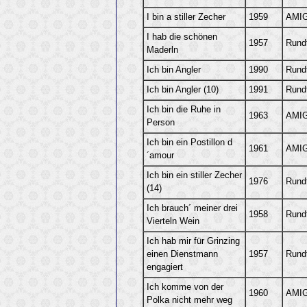
I bin a stiller Zecher
1959
AMIG
I hab die schönen
1957
Rund
Maderln
Ich bin Angler
1990
Rund
Ich bin Angler (10)
1991
Rund
Ich bin die Ruhe in
1963
AMIG
Person
Ich bin ein Postillon d
1961
AMIG
´amour
Ich bin ein stiller Zecher
1976
Rund
(14)
Ich brauch´ meiner drei
1958
Rund
Vierteln Wein
Ich hab mir für Grinzing
einen Dienstmann
1957
Rund
engagiert
Ich komme von der
1960
AMIG
Polka nicht mehr weg