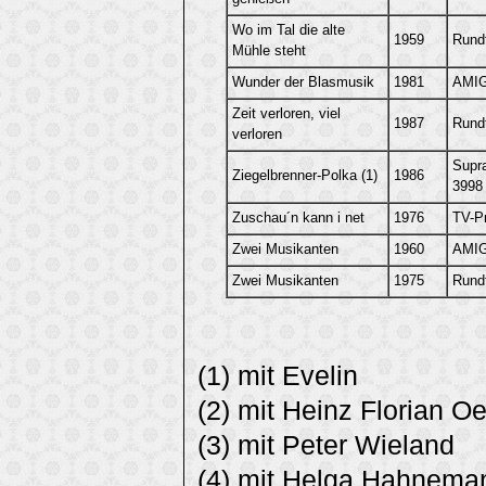
Wo im Tal die alte
1959
Rund
Mühle steht
Wunder der Blasmusik
1981
AMIG
Zeit verloren, viel
1987
Rund
verloren
Supr
Ziegelbrenner-Polka (1)
1986
3998
Zuschau´n kann i net
1976
TV-P
Zwei Musikanten
1960
AMIG
Zwei Musikanten
1975
Rund
(1) mit Evelin
(2) mit Heinz Florian Oe
(3) mit Peter Wieland
(4) mit Helga Hahnema