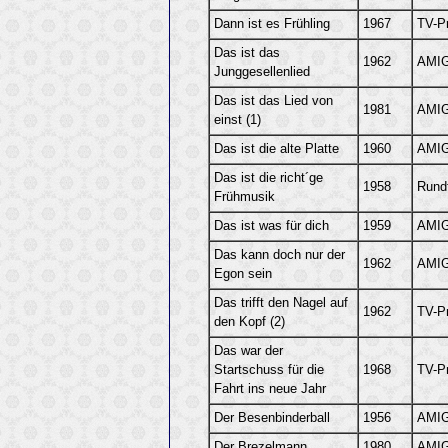
Dann ist es Frühling
1967
TV-P
Das ist das
1962
AMIG
Junggesellenlied
Das ist das Lied von
1981
AMIG
einst (1)
Das ist die alte Platte
1960
AMIG
Das ist die richt´ge
1958
Rund
Frühmusik
Das ist was für dich
1959
AMIG
Das kann doch nur der
1962
AMIG
Egon sein
Das trifft den Nagel auf
1962
TV-P
den Kopf (2)
Das war der
Startschuss für die
1968
TV-P
Fahrt ins neue Jahr
Der Besenbinderball
1956
AMIG
Der Brezelmann
1980
AMIG