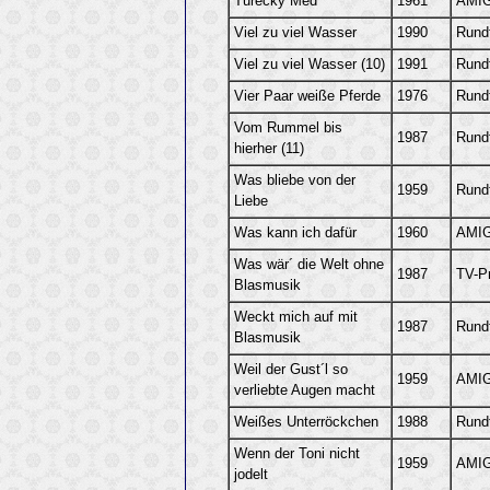
Turecky Med
1961
AMIG
Viel zu viel Wasser
1990
Rund
Viel zu viel Wasser (10)
1991
Rund
Vier Paar weiße Pferde
1976
Rund
Vom Rummel bis
1987
Rund
hierher (11)
Was bliebe von der
1959
Rund
Liebe
Was kann ich dafür
1960
AMIG
Was wär´ die Welt ohne
1987
TV-P
Blasmusik
Weckt mich auf mit
1987
Rund
Blasmusik
Weil der Gust´l so
1959
AMIG
verliebte Augen macht
Weißes Unterröckchen
1988
Rund
Wenn der Toni nicht
1959
AMIG
jodelt