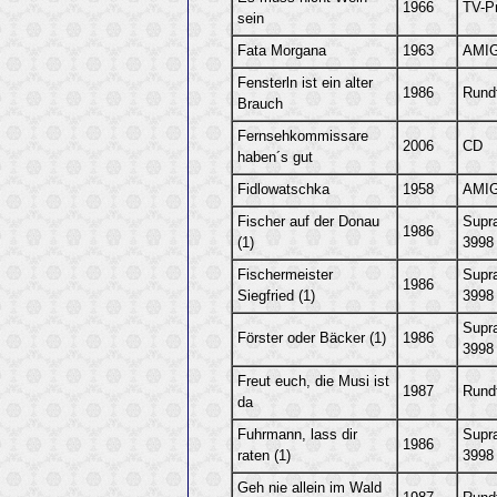
1966
TV-P
sein
Fata Morgana
1963
AMIG
Fensterln ist ein alter
1986
Rund
Brauch
Fernsehkommissare
2006
CD
haben´s gut
Fidlowatschka
1958
AMIG
Fischer auf der Donau
Supr
1986
(1)
3998
Fischermeister
Supr
1986
Siegfried (1)
3998
Supr
Förster oder Bäcker (1)
1986
3998
Freut euch, die Musi ist
1987
Rund
da
Fuhrmann, lass dir
Supr
1986
raten (1)
3998
Geh nie allein im Wald