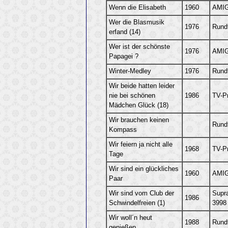
Wenn die Elisabeth
1960
AMIG
Wer die Blasmusik
1976
Rund
erfand (14)
Wer ist der schönste
1976
AMIG
Papagei ?
Winter-Medley
1976
Rund
Wir beide hatten leider
nie bei schönen
1986
TV-P
Mädchen Glück (18)
Wir brauchen keinen
Rund
Kompass
Wir feiern ja nicht alle
1968
TV-P
Tage
Wir sind ein glückliches
1960
AMIG
Paar
Wir sind vom Club der
Supr
1986
Schwindelfreien (1)
3998
Wir woll´n heut
1988
Rund
genießen