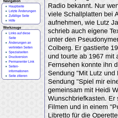
Navigation
Radio bekannt. Nur wen
Hauptseite
Letzte Änderungen
viele Schallplatten bei
Zufällige Seite
Hilfe
aufnehmen, wie Lutz Ja
Werkzeuge
schrieb auch eigene Tex
Links auf diese
unter den Pseudonymen
Seite
Änderungen an
Colberg. Er gastierte 1
verlinkten Seiten
Spezialseiten
und tourte ab 1967 mit 
Druckversion
Permanenter Link
Fernsehen konnte ihn d
Seiten­
informationen
Sendung "Mit Lutz und L
Seite zitieren
Sendung "Spiel mir ein
gemeinsam mit Heidi We
Wunschbriefkasten. Er 
Filmen und in einem "Po
Libretto für die Operette