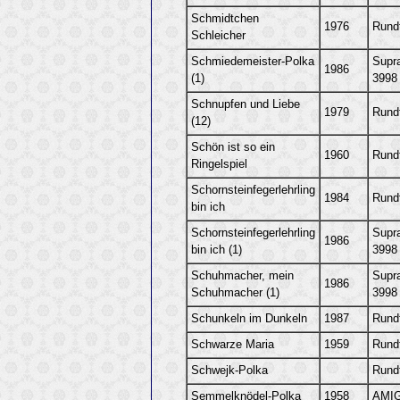
Schmidtchen
1976
Rund
Schleicher
Schmiedemeister-Polka
Supr
1986
(1)
3998
Schnupfen und Liebe
1979
Rund
(12)
Schön ist so ein
1960
Rund
Ringelspiel
Schornsteinfegerlehrling
1984
Rund
bin ich
Schornsteinfegerlehrling
Supr
1986
bin ich (1)
3998
Schuhmacher, mein
Supr
1986
Schuhmacher (1)
3998
Schunkeln im Dunkeln
1987
Rund
Schwarze Maria
1959
Rund
Schwejk-Polka
Rund
Semmelknödel-Polka
1958
AMIG