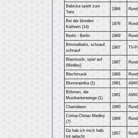
Babicka spielt zum
1984
Rund
Tanz
Bei der blonden
1976
Rund
Kathrein (14)
Berlin - Berlin
1969
Rund
Bimmelbahn, schnauf,
1987
TV-P
schnauf
Blasmusik, spiel auf
1987
Rund
(Medley)
Blechmusik
1966
Rund
Blumenpolka (1)
1981
AMIG
Böhmen, die
1981
AMIG
Musikantenwiege (1)
Chamäleon
1990
Rund
Corina-Chiriac-Medley
1984
Rund
(7)
Da hab ich mich halb
1957
Rund
tot gelacht