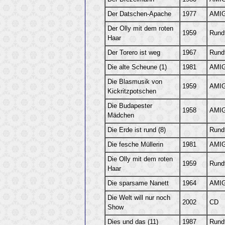
Der Datschen-Apache
1977
AMIG
Der Olly mit dem roten
1959
Rund
Haar
Der Torero ist weg
1967
Rund
Die alte Scheune (1)
1981
AMIG
Die Blasmusik von
1959
AMIG
Kickritzpotschen
Die Budapester
1958
AMIG
Mädchen
Die Erde ist rund (8)
Rund
Die fesche Müllerin
1981
AMIG
Die Olly mit dem roten
1959
Rund
Haar
Die sparsame Nanett
1964
AMIG
Die Welt will nur noch
2002
CD
Show
Dies und das (11)
1987
Rund