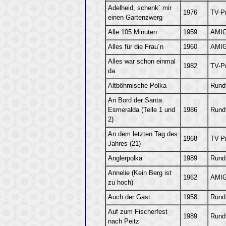
Adelheid, schenk´ mir
1976
TV-P
einen Gartenzwerg
Alle 105 Minuten
1959
AMIG
Alles für die Frau´n
1960
AMIG
Alles war schon einmal
1982
TV-P
da
Altböhmische Polka
Rund
An Bord der Santa
Esmeralda (Teile 1 und
1986
Rund
2)
An dem letzten Tag des
1968
TV-P
Jahres (21)
Anglerpolka
1989
Rund
Annelie (Kein Berg ist
1962
AMIG
zu hoch)
Auch der Gast
1958
Rund
Auf zum Fischerfest
1989
Rund
nach Peitz