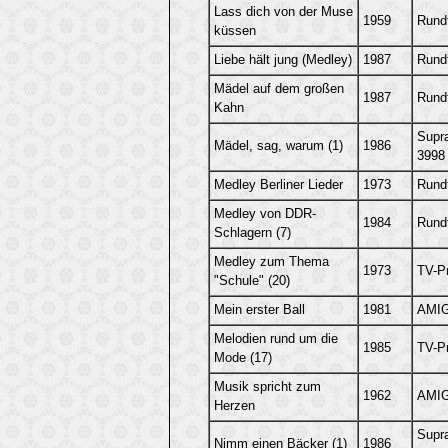
Lass dich von der Muse
1959
Rund
küssen
Liebe hält jung (Medley)
1987
Rund
Mädel auf dem großen
1987
Rund
Kahn
Supr
Mädel, sag, warum (1)
1986
3998
Medley Berliner Lieder
1973
Rund
Medley von DDR-
1984
Rund
Schlagern (7)
Medley zum Thema
1973
TV-P
"Schule" (20)
Mein erster Ball
1981
AMIG
Melodien rund um die
1985
TV-P
Mode (17)
Musik spricht zum
1962
AMIG
Herzen
Supr
Nimm einen Bäcker (1)
1986