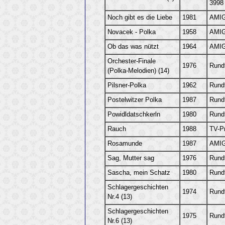
3998
Noch gibt es die Liebe
1981
AMIG
Novacek - Polka
1958
AMIG
Ob das was nützt
1964
AMIG
Orchester-Finale
1976
Rund
(Polka-Melodien) (14)
Pilsner-Polka
1962
Rund
Postelwitzer Polka
1987
Rund
Powidldatschkerln
1980
Rund
Rauch
1988
TV-P
Rosamunde
1987
AMIG
Sag, Mutter sag
1976
Rund
Sascha, mein Schatz
1980
Rund
Schlagergeschichten
1974
Rund
Nr.4 (13)
Schlagergeschichten
1975
Rund
Nr.6 (13)