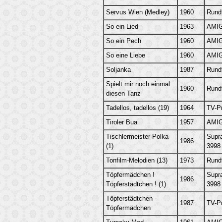
Servus Wien (Medley)
1960
Rund
So ein Lied
1963
AMIG
So ein Pech
1960
AMIG
So eine Liebe
1960
AMIG
Soljanka
1987
Rund
Spielt mir noch einmal
1960
Rund
diesen Tanz
Tadellos, tadellos (19)
1964
TV-P
Tiroler Bua
1957
AMIG
Tischlermeister-Polka
Supr
1986
(1)
3998
Tonfilm-Melodien (13)
1973
Rund
Töpfermädchen !
Supr
1986
Töpferstädtchen ! (1)
3998
Töpferstädtchen -
1987
TV-P
Töpfermädchen