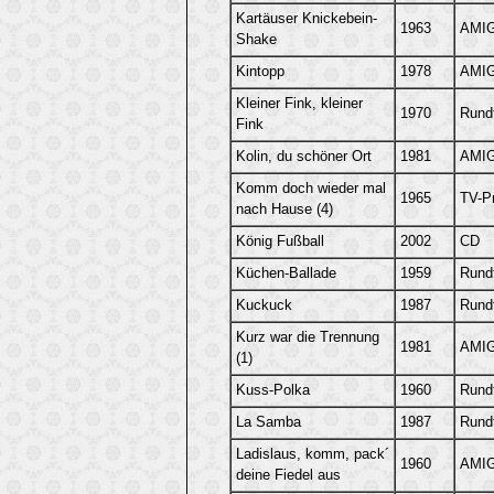
Kartäuser Knickebein-
1963
AMIG
Shake
Kintopp
1978
AMIG
Kleiner Fink, kleiner
1970
Rund
Fink
Kolin, du schöner Ort
1981
AMIG
Komm doch wieder mal
1965
TV-P
nach Hause (4)
König Fußball
2002
CD
Küchen-Ballade
1959
Rund
Kuckuck
1987
Rund
Kurz war die Trennung
1981
AMIG
(1)
Kuss-Polka
1960
Rund
La Samba
1987
Rund
Ladislaus, komm, pack´
1960
AMIG
deine Fiedel aus