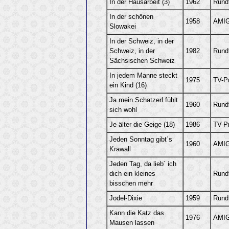
In der Hausarbeit (3)
1962
Rund
In der schönen
1958
AMIG
Slowakei
In der Schweiz, in der
Schweiz, in der
1982
Rund
Sächsischen Schweiz
In jedem Manne steckt
1975
TV-P
ein Kind (16)
Ja mein Schatzerl fühlt
1960
Rund
sich wohl
Je älter die Geige (18)
1986
TV-P
Jeden Sonntag gibt´s
1960
AMIG
Krawall
Jeden Tag, da lieb´ ich
dich ein kleines
Rund
bisschen mehr
Jodel-Dixie
1959
Rund
Kann die Katz das
1976
AMIG
Mausen lassen