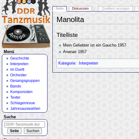
Seite
Diskussion
Quelltext anzeigen
Manolita
Wechseln zu:
Navigation
,
Suche
Titelliste
Mein Geliebter ist ein Gaucho 1957
Ananas 1957
Menü
Geschichte
Kategorie
:
Interpreten
Interpreten
im Duett
Orchester
Gesangsgruppen
Bands
Komponisten
Texter
Schlagerrevue
Jahresauswahlen
Suche