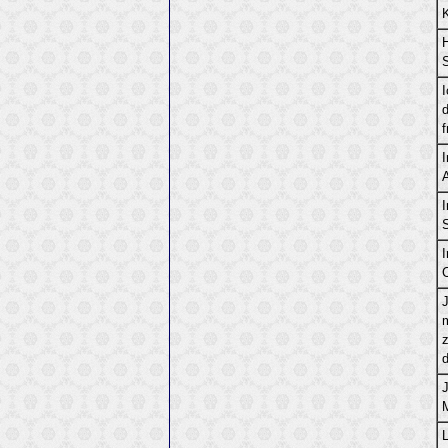
d
I
z