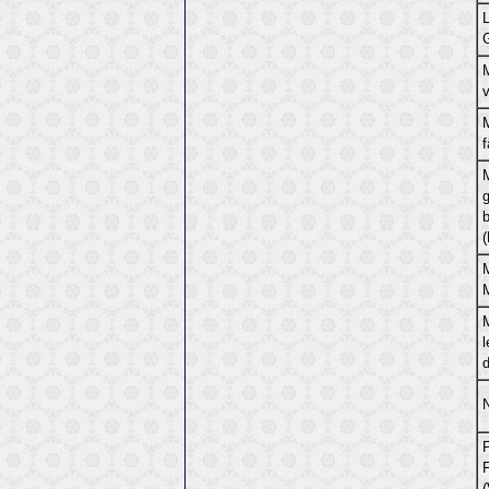
g
(
l
P
F