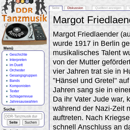
Seite
Diskussion
Quelltext anzeigen
Margot Friedlaen
Wechseln zu:
Navigation
,
Suche
Margot Friedlaender (au
wurde 1917 in Berlin ge
Menü
musikalisches Talent w
Geschichte
Interpreten
von der Mutter gefördert
im Duett
vier Jahren trat sie in
Orchester
Gesangsgruppen
"Hänsel und Gretel" au
Bands
Komponisten
Jahren sang sie in ein
Texter
Schlagerrevue
Da ihr Vater Jude war, 
Jahresauswahlen
während der Nazi-Zeit n
Suche
auftreten. Nach Kriegse
schnell Anschluss an d