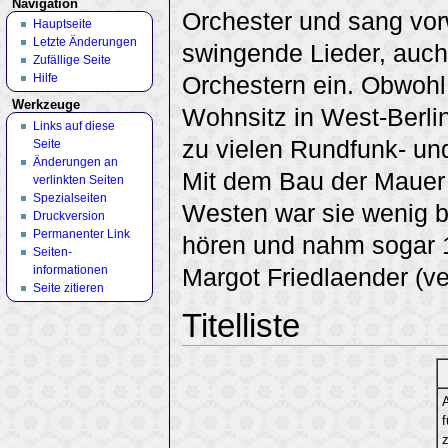
Navigation
Orchester und sang vo
Hauptseite
Letzte Änderungen
swingende Lieder, auch
Zufällige Seite
Hilfe
Orchestern ein. Obwohl 
Werkzeuge
Wohnsitz in West-Berli
Links auf diese
zu vielen Rundfunk- un
Seite
Änderungen an
Mit dem Bau der Mauer 
verlinkten Seiten
Spezialseiten
Westen war sie wenig b
Druckversion
Permanenter Link
hören und nahm sogar 
Seiten­
informationen
Margot Friedlaender (v
Seite zitieren
Titelliste
z