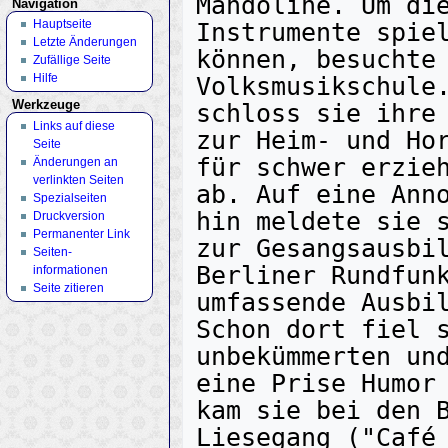
Mandoline. Um die
Navigation
Hauptseite
Instrumente spiel
Letzte Änderungen
können, besuchte 
Zufällige Seite
Hilfe
Volksmusikschule.
Werkzeuge
schloss sie ihre 
Links auf diese
zur Heim- und Hor
Seite
für schwer erzieh
Änderungen an
verlinkten Seiten
ab. Auf eine Anno
Spezialseiten
hin meldete sie s
Druckversion
Permanenter Link
zur Gesangsausbil
Seiten­
Berliner Rundfunk
informationen
Seite zitieren
umfassende Ausbil
Schon dort fiel s
unbekümmerten und
eine Prise Humor 
kam sie bei den B
Liesegang ("Café 