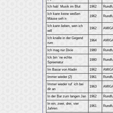
Ich hab´ Musik im Blut
1962
Rundf
Ich kann keine weißen
1962
Rundf
Mäuse seh´n
Ich kann lieben, wen ich
1962
AMIGA
will
Ich knalle in der Gegend
1964
AMIGA
rum
Ich mag nur Dixie
1980
Rundf
Ick bin ´ne echte
1980
Rundf
Spreenatur
Im Basar von Aladin
1962
AMIGA
Immer wieder (2)
1961
Rundf
Immer wieder ruf´ ich bei
1963
AMIGA
dir an
In der Bar zum langen Jan
1962
Rundf
In ein, zwei, drei, vier
1961
Rundf
Jahren