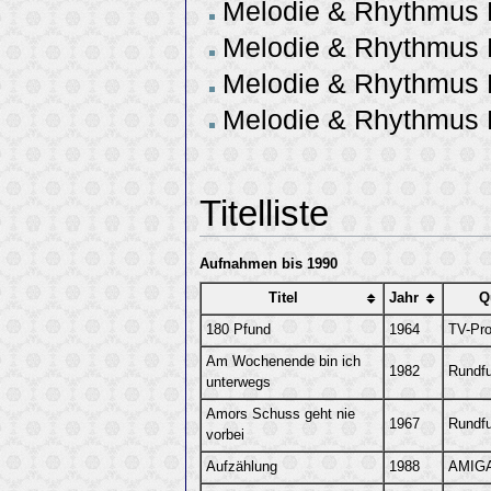
Melodie & Rhythmus H
Melodie & Rhythmus H
Melodie & Rhythmus H
Melodie & Rhythmus H
Titelliste
Aufnahmen bis 1990
Titel
Jahr
Q
180 Pfund
1964
TV-Pro
Am Wochenende bin ich
1982
Rundf
unterwegs
Amors Schuss geht nie
1967
Rundf
vorbei
Aufzählung
1988
AMIGA