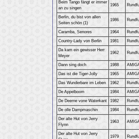
Beim Tango fängt er immer
1965
Rundf
an zu singen
Berlin, du bist von allen
1986
Rundf
Seiten schön (1)
Caramba, Senores
1964
Rundf
Country-Lady von Berlin
1981
Rundf
Da kam ein gewisser Herr
1962
Rundf
Meyer
Dann sing doch
1988
AMIGA
Das ist die Tiger-Jolly
1965
AMIGA
Das Wunderbare im Leben
1962
Rundf
De Appelboom
1984
AMIGA
De Deerne vone Waterkant
1982
Rundf
De olle Dampmaschin
1984
Rundf
Der alte Hut von Jerry
1963
AMIGA
Flynn
Der alte Hut von Jerry
1979
Rundf