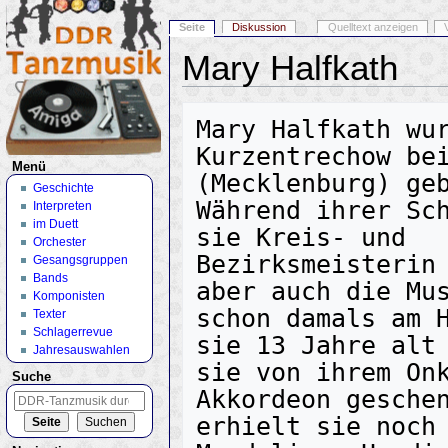
Seite
Diskussion
Quelltext anzeigen
Mary Halfkath
Wechseln zu:
Navigation
,
Suche
Mary Halfkath wur
Kurzentrechow bei
Menü
(Mecklenburg) geb
Geschichte
Während ihrer Sch
Interpreten
im Duett
sie Kreis- und 
Orchester
Bezirksmeisterin 
Gesangsgruppen
Bands
aber auch die Mus
Komponisten
schon damals am H
Texter
Schlagerrevue
sie 13 Jahre alt 
Jahresauswahlen
sie von ihrem Onk
Suche
Akkordeon geschen
erhielt sie noch 