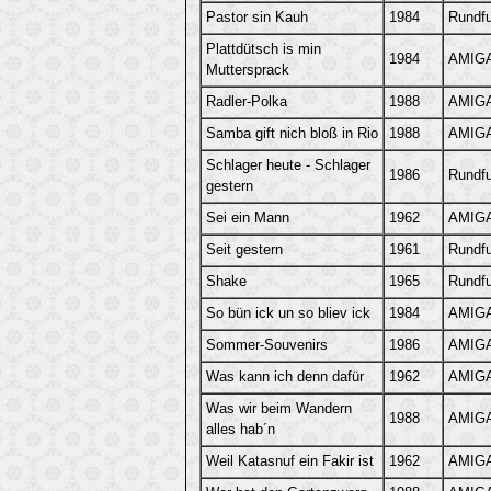
Pastor sin Kauh
1984
Rundf
Plattdütsch is min
1984
AMIGA
Muttersprack
Radler-Polka
1988
AMIGA
Samba gift nich bloß in Rio
1988
AMIGA
Schlager heute - Schlager
1986
Rundf
gestern
Sei ein Mann
1962
AMIGA
Seit gestern
1961
Rundf
Shake
1965
Rundf
So bün ick un so bliev ick
1984
AMIGA
Sommer-Souvenirs
1986
AMIGA
Was kann ich denn dafür
1962
AMIGA
Was wir beim Wandern
1988
AMIGA
alles hab´n
Weil Katasnuf ein Fakir ist
1962
AMIGA