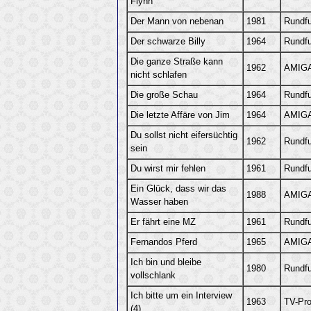
Flynn
Der Mann von nebenan
1981
Rundf
Der schwarze Billy
1964
Rundf
Die ganze Straße kann
1962
AMIGA
nicht schlafen
Die große Schau
1964
Rundf
Die letzte Affäre von Jim
1964
AMIGA
Du sollst nicht eifersüchtig
1962
Rundf
sein
Du wirst mir fehlen
1961
Rundf
Ein Glück, dass wir das
1988
AMIGA
Wasser haben
Er fährt eine MZ
1961
Rundf
Fernandos Pferd
1965
AMIGA
Ich bin und bleibe
1980
Rundf
vollschlank
Ich bitte um ein Interview
1963
TV-Pro
(4)