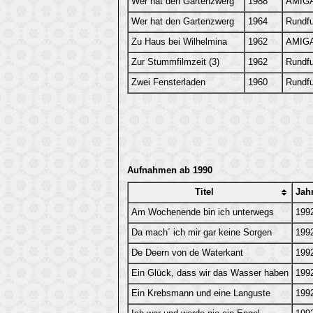
Wer hat den Gartenzwerg
1988
AMIGA
Wer hat den Gartenzwerg
1964
Rundf
Zu Haus bei Wilhelmina
1962
AMIGA
Zur Stummfilmzeit (3)
1962
Rundf
Zwei Fensterladen
1960
Rundf
Aufnahmen ab 1990
Titel
Jah
Am Wochenende bin ich unterwegs
199
Da mach´ ich mir gar keine Sorgen
199
De Deern von de Waterkant
199
Ein Glück, dass wir das Wasser haben
199
Ein Krebsmann und eine Languste
199