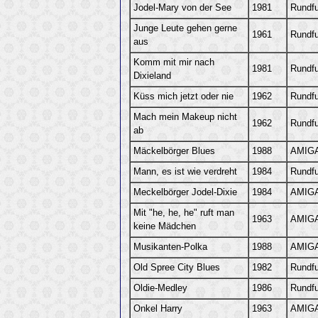
Jodel-Mary von der See
1981
Rundf
Junge Leute gehen gerne
1961
Rundf
aus
Komm mit mir nach
1981
Rundf
Dixieland
Küss mich jetzt oder nie
1962
Rundf
Mach mein Makeup nicht
1962
Rundf
ab
Mäckelbörger Blues
1988
AMIGA
Mann, es ist wie verdreht
1984
Rundf
Meckelbörger Jodel-Dixie
1984
AMIGA
Mit "he, he, he" ruft man
1963
AMIGA
keine Mädchen
Musikanten-Polka
1988
AMIGA
Old Spree City Blues
1982
Rundf
Oldie-Medley
1986
Rundf
Onkel Harry
1963
AMIGA