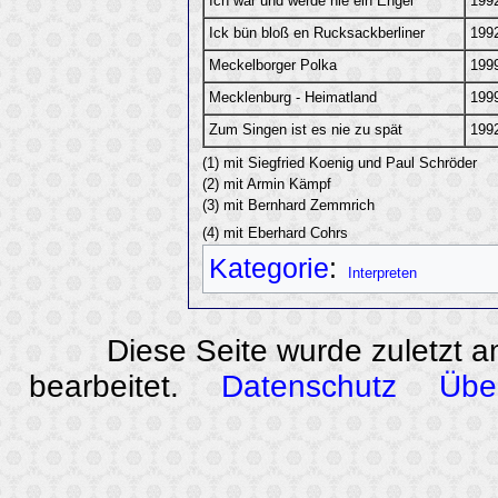
Ich war und werde nie ein Engel
199
Ick bün bloß en Rucksackberliner
199
Meckelborger Polka
199
Mecklenburg - Heimatland
199
Zum Singen ist es nie zu spät
199
(1) mit Siegfried Koenig und Paul Schröder
(2) mit Armin Kämpf
(3) mit Bernhard Zemmrich
(4) mit Eberhard Cohrs
Kategorie
:
Interpreten
Diese Seite wurde zuletzt 
bearbeitet.
Datenschutz
Übe