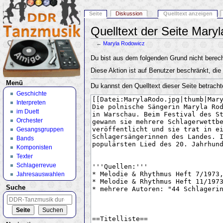
Seite
Diskussion
Quelltext anzeigen
Quelltext der Seite Mary
←
Maryla Rodowicz
Wechseln zu:
Navigation
,
Suche
Du bist aus dem folgenden Grund nicht berecht
Diese Aktion ist auf Benutzer beschränkt, die
Menü
Du kannst den Quelltext dieser Seite betracht
Geschichte
Interpreten
im Duett
Orchester
Gesangsgruppen
Bands
Komponisten
Texter
Schlagerrevue
Jahresauswahlen
Suche