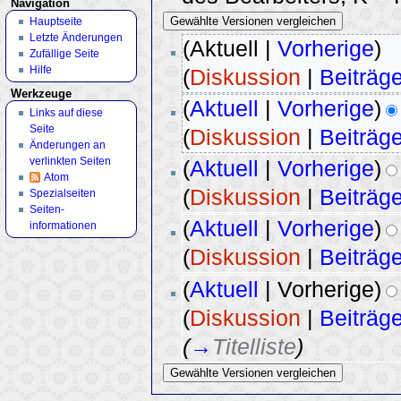
Navigation
Hauptseite
Letzte Änderungen
(Aktuell |
Vorherige
)
Zufällige Seite
Hilfe
(
Diskussion
|
Beiträg
Werkzeuge
(
Aktuell
|
Vorherige
)
Links auf diese
Seite
(
Diskussion
|
Beiträg
Änderungen an
verlinkten Seiten
(
Aktuell
|
Vorherige
)
Atom
(
Diskussion
|
Beiträg
Spezialseiten
Seiten­
(
Aktuell
|
Vorherige
)
informationen
(
Diskussion
|
Beiträg
(
Aktuell
| Vorherige)
(
Diskussion
|
Beiträg
(
→
Titelliste
)