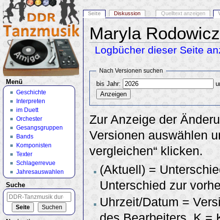
Seite
Diskussion
Quelltext anzeigen
Maryla Rodowicz
Logbücher dieser Seite an
Wechseln zu:
Navigation
,
Suche
Nach Versionen suchen
Menü
bis Jahr:
u
Geschichte
Interpreten
im Duett
Zur Anzeige der Änderu
Orchester
Gesangsgruppen
Versionen auswählen un
Bands
Komponisten
vergleichen“ klicken.
Texter
Schlagerrevue
(Aktuell) = Unterschie
Jahresauswahlen
Unterschied zur vorhe
Suche
Uhrzeit/Datum = Vers
des Bearbeiters, K =