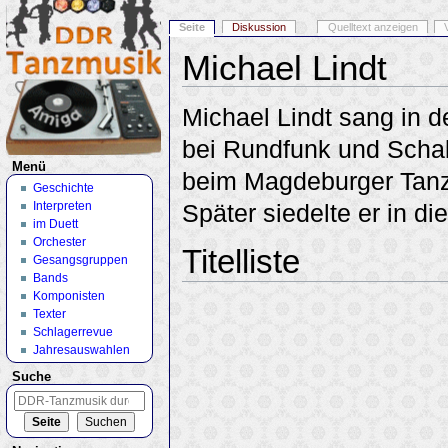
Seite
Diskussion
Quelltext anzeigen
Michael Lindt
Wechseln zu:
Navigation
,
Suche
Michael Lindt sang in d
bei Rundfunk und Schall
Menü
beim Magdeburger Tanz
Geschichte
Interpreten
Später siedelte er in d
im Duett
Orchester
Titelliste
Gesangsgruppen
Bands
Komponisten
Texter
Schlagerrevue
Jahresauswahlen
Suche