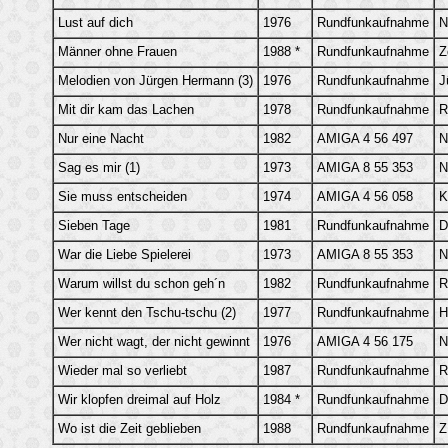
Lust auf dich
1976
Rundfunkaufnahme
N
Männer ohne Frauen
1988 *
Rundfunkaufnahme
Z
Melodien von Jürgen Hermann (3)
1976
Rundfunkaufnahme
J
Mit dir kam das Lachen
1978
Rundfunkaufnahme
R
Nur eine Nacht
1982
AMIGA 4 56 497
N
Sag es mir (1)
1973
AMIGA 8 55 353
N
Sie muss entscheiden
1974
AMIGA 4 56 058
K
Sieben Tage
1981
Rundfunkaufnahme
D
War die Liebe Spielerei
1973
AMIGA 8 55 353
N
Warum willst du schon geh´n
1982
Rundfunkaufnahme
R
Wer kennt den Tschu-tschu (2)
1977
Rundfunkaufnahme
H
Wer nicht wagt, der nicht gewinnt
1976
AMIGA 4 56 175
N
Wieder mal so verliebt
1987
Rundfunkaufnahme
R
Wir klopfen dreimal auf Holz
1984 *
Rundfunkaufnahme
D
Wo ist die Zeit geblieben
1988
Rundfunkaufnahme
Z