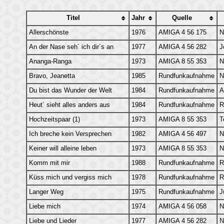
Titel
Jahr
Quelle
Allerschönste
1976
AMIGA 4 56 175
N
An der Nase seh´ ich dir´s an
1977
AMIGA 4 56 282
J
Ananga-Ranga
1973
AMIGA 8 55 353
N
Bravo, Jeanetta
1985
Rundfunkaufnahme
N
Du bist das Wunder der Welt
1984
Rundfunkaufnahme
A
Heut´ sieht alles anders aus
1984
Rundfunkaufnahme
R
Hochzeitspaar (1)
1973
AMIGA 8 55 353
T
Ich breche kein Versprechen
1982
AMIGA 4 56 497
N
Keiner will alleine leben
1973
AMIGA 8 55 353
N
Komm mit mir
1988
Rundfunkaufnahme
R
Küss mich und vergiss mich
1978
Rundfunkaufnahme
R
Langer Weg
1975
Rundfunkaufnahme
J
Liebe mich
1974
AMIGA 4 56 058
N
Liebe und Lieder
1977
AMIGA 4 56 282
N