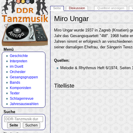
Seite
Diskussion
Quelltext anzeigen
Miro Ungar
Wechseln zu:
Navigation
,
Suche
Miro Ungar wurde 1937 in Zagreb (Kroatien) 
Jahr das Gesangsquartett "4M". 1968 hatte er s
Jahren nimmt er erfolgreich an verschiedenen 
seiner damaligen Ehefrau, der Sängerin Tereza
Menü
Geschichte
Quellen:
Interpreten
im Duett
Melodie & Rhythmus Heft 6/1974, Seiten 
Orchester
Gesangsgruppen
Bands
Titelliste
Komponisten
Texter
Schlagerrevue
Jahresauswahlen
Suche