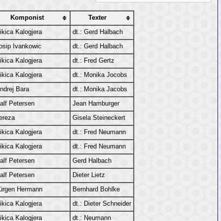
Komponist
Texter
ikica Kalogjera
dt.: Gerd Halbach
osip Ivankowic
dt.: Gerd Halbach
ikica Kalogjera
dt.: Fred Gertz
ikica Kalogjera
dt.: Monika Jocobs
ndrej Bara
dt.: Monika Jacobs
alf Petersen
Jean Hamburger
ereza
Gisela Steineckert
ikica Kalogjera
dt.: Fred Neumann
ikica Kalogjera
dt.: Fred Neumann
alf Petersen
Gerd Halbach
alf Petersen
Dieter Lietz
ürgen Hermann
Bernhard Bohlke
ikica Kalogjera
dt.: Dieter Schneider
ikica Kalogjera
dt.: Neumann