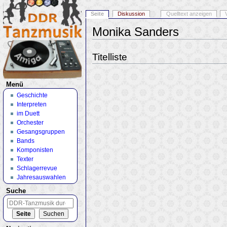
Seite
Diskussion
Quelltext anzeigen
Monika Sanders
Wechseln zu:
Navigation
,
Suche
Titelliste
Menü
Geschichte
Interpreten
im Duett
Orchester
Gesangsgruppen
Bands
Komponisten
Texter
Schlagerrevue
Jahresauswahlen
Suche