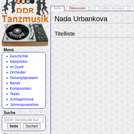
Seite
Diskussion
Quelltext anzeigen
Nada Urbankova
Wechseln zu:
Navigation
,
Suche
Titelliste
Menü
Geschichte
Interpreten
im Duett
Orchester
Gesangsgruppen
Bands
Komponisten
Texter
Schlagerrevue
Jahresauswahlen
Suche