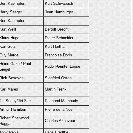
Bert Kaempfert
Kurt Schwabach
Harry Seeger
Jean Hamburger
Bert Kaempfert
Kurt Weill
Bertolt Brecht
Klaus Hugo
Dieter Schneider
Karl Götz
Kurt Hertha
Guy Mardel
Francoise Dorin
Heino Gaze / Paul
Rudolf-Günter Loose
Siegel
Rick Besoyan
Siegfried Osten
Karl Mares
Martin Trenk
Jiri Suchy/Jiri Slitr
Raimond Mamoudy
Arthur Hamilton
Pierre de la Noé
Robert Sherwood
Charles Aznavour
Haggart
Tony Renis
Hans Bradtke