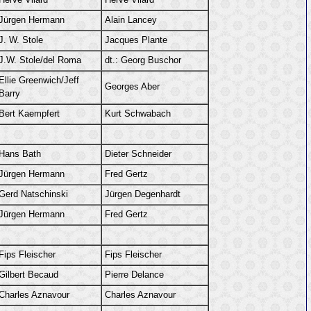
Hervé Vilard
Hervé Vilard
Jürgen Hermann
Alain Lancey
J. W. Stole
Jacques Plante
J.W. Stole/del Roma
dt.: Georg Buschor
Ellie Greenwich/Jeff
Georges Aber
Barry
Bert Kaempfert
Kurt Schwabach
Hans Bath
Dieter Schneider
Jürgen Hermann
Fred Gertz
Gerd Natschinski
Jürgen Degenhardt
Jürgen Hermann
Fred Gertz
Fips Fleischer
Fips Fleischer
Gilbert Becaud
Pierre Delance
Charles Aznavour
Charles Aznavour