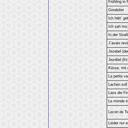
Frühling in 
Gondolier
Ich hätt´ ge
Ich sah mic
In der Stra
J´avais rev
Jezebel (de
Jezebel (frz
Küsse, mit 
La petite va
Lachen soll
Lass die Fi
Le monde e
Lecon de Tw
Leider nur 