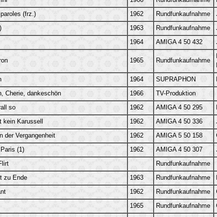
ini
1966
Rundfunkaufnahme
aroles (frz.)
1962
Rundfunkaufnahme
)
1963
Rundfunkaufnahme
1964
AMIGA 4 50 432
ron
1965
Rundfunkaufnahme
n
1964
SUPRAPHON
, Cherie, dankeschön
1966
TV-Produktion
all so
1962
AMIGA 4 50 295
t kein Karussell
1962
AMIGA 4 50 336
n der Vergangenheit
1962
AMIGA 5 50 158
Paris (1)
1962
AMIGA 4 50 307
lirt
Rundfunkaufnahme
t zu Ende
1963
Rundfunkaufnahme
nt
1962
Rundfunkaufnahme
1965
Rundfunkaufnahme