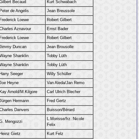
Gilbert Becaud
Kurt Schwabach
Peter de Angelis
Jean Breussole
Frederick Loewe
Robert Gilbert
Charles Aznavour
Ernst Bader
Frederick Loewe
Robert Gilbert
Jimmy Duncan
Jean Brousolle
Wayne Shanklin
Tobby Lüth
Wayne Shanklin
Tobby Lüth
Harry Seeger
Willy Schüller
Joe Heyne
Van Aleda/Jan Remo
Kay Arnold/M.Kilgore
Carl Ulrich Blecher
Jürgen Hermann
Fred Gertz
Charles Danvers
Buisson/Bérard
L.Morisse/frz.:Nicole
G. Mengozzi
Felix
Heinz Gietz
Kurt Felz