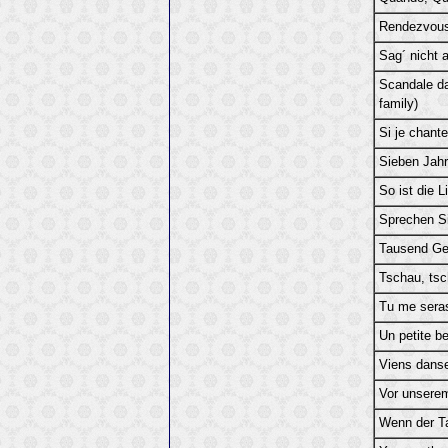
Rendezvous 
Sag´ nicht 
Scandale da
family)
Si je chante
Sieben Jah
So ist die L
Sprechen Si
Tausend Ge
Tschau, ts
Tu me sera
Un petite b
Viens dans
Vor unsere
Wenn der T