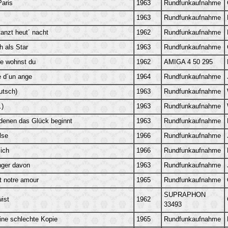
Paris
1963
Rundfunkaufnahme
1963
Rundfunkaufnahme
tanzt heut´ nacht
1962
Rundfunkaufnahme
h als Star
1963
Rundfunkaufnahme
ße wohnst du
1962
AMIGA 4 50 295
é d´un ange
1964
Rundfunkaufnahme
utsch)
1963
Rundfunkaufnahme
.)
1963
Rundfunkaufnahme
denen das Glück beginnt
1963
Rundfunkaufnahme
lse
1966
Rundfunkaufnahme
 ich
1966
Rundfunkaufnahme
nger davon
1963
Rundfunkaufnahme
t notre amour
1965
Rundfunkaufnahme
SUPRAPHON
ist
1962
33493
eine schlechte Kopie
1965
Rundfunkaufnahme