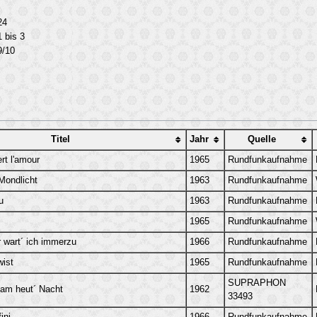
24
 bis 3
9/10
Titel
Jahr
Quelle
rt l'amour
1965
Rundfunkaufnahme
Mondlicht
1963
Rundfunkaufnahme
u
1963
Rundfunkaufnahme
1965
Rundfunkaufnahme
r wart´ ich immerzu
1966
Rundfunkaufnahme
ist
1965
Rundfunkaufnahme
SUPRAPHON
sam heut´ Nacht
1962
33493