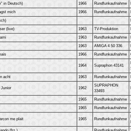
e" in Deutsch)
1966
Rundfunkaufnahme
ragst mich
1966
Rundfunkaufnahme
sch)
r (live)
1963
TV-Produktion
 ami
1963
Rundfunkaufnahme
1963
AMIGA 4 50 336
mais
1966
Rundfunkaufnahme
1964
Supraphon 43141
n acht
1963
Rundfunkaufnahme
SUPRAPHON
 Junior
1962
33493
1965
Rundfunkaufnahme
1965
Rundfunkaufnahme
rcon me plait
1965
Rundfunkaufnahme
ndo (frz.)
Rundfunkaufnahme