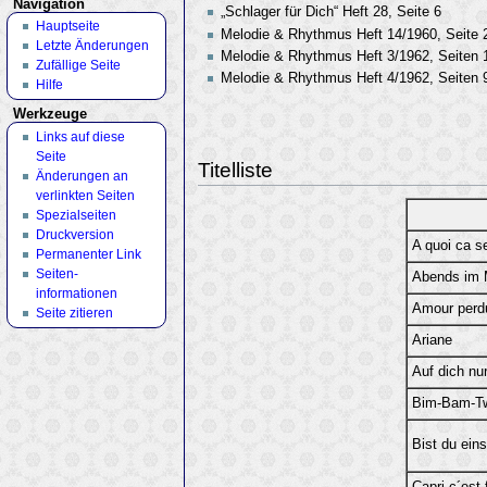
Navigation
„Schlager für Dich“ Heft 28, Seite 6
Hauptseite
Melodie & Rhythmus Heft 14/1960, Seite 
Letzte Änderungen
Melodie & Rhythmus Heft 3/1962, Seiten 1
Zufällige Seite
Melodie & Rhythmus Heft 4/1962, Seiten 
Hilfe
Werkzeuge
Links auf diese
Seite
Titelliste
Änderungen an
verlinkten Seiten
Spezialseiten
Druckversion
A quoi ca se
Permanenter Link
Seiten­
Abends im 
informationen
Amour perd
Seite zitieren
Ariane
Auf dich nu
Bim-Bam-Tw
Bist du ein