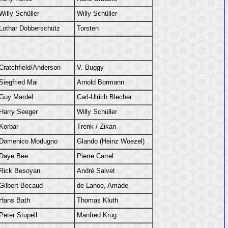
Willy Schüller
Willy Schüller
Lothar Dobberschütz
Torsten
Cratchfield/Anderson
V. Buggy
Siegfried Mai
Arnold Bormann
Guy Mardel
Carl-Ulrich Blecher
Harry Seeger
Willy Schüller
Korbar
Trenk / Zikan
Domenico Modugno
Glando (Heinz Woezel)
Daye Bee
Pierre Carrel
Rick Besoyan
André Salvet
Gilbert Becaud
de Lanoe, Amade
Hans Bath
Thomas Kluth
Peter Stupell
Manfred Krug