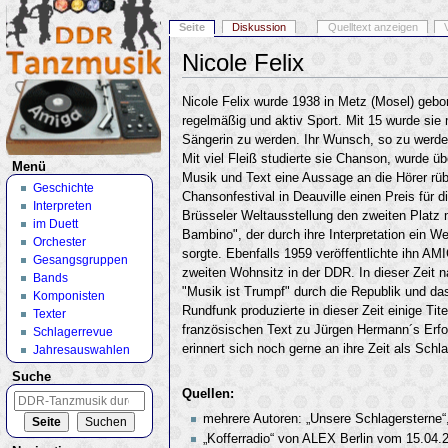
Seite
Diskussion
Quelltext anzeigen
Nicole Felix
Wechseln zu:
Navigation
,
Suche
Nicole Felix wurde 1938 in Metz (Mosel) gebor
regelmäßig und aktiv Sport. Mit 15 wurde sie 
Sängerin zu werden. Ihr Wunsch, so zu werden 
Mit viel Fleiß studierte sie Chanson, wurde ü
Menü
Musik und Text eine Aussage an die Hörer rüb
Geschichte
Chansonfestival in Deauville einen Preis für 
Interpreten
Brüsseler Weltausstellung den zweiten Platz 
im Duett
Bambino", der durch ihre Interpretation ein W
Orchester
sorgte. Ebenfalls 1959 veröffentlichte ihn AMI
Gesangsgruppen
zweiten Wohnsitz in der DDR. In dieser Zeit 
Bands
"Musik ist Trumpf" durch die Republik und d
Komponisten
Rundfunk produzierte in dieser Zeit einige Ti
Texter
französischen Text zu Jürgen Hermann´s Erfol
Schlagerrevue
erinnert sich noch gerne an ihre Zeit als Schl
Jahresauswahlen
Suche
Quellen:
mehrere Autoren: „Unsere Schlagersterne“,
„Kofferradio“ von ALEX Berlin vom 15.04.