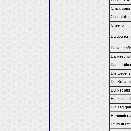
Capri c´est f
Chant sans p
Chariot (frz.
Cheerio
Da dou ron 
Dankeschö
Dankeschön
Das ist über
Die Liebe is
Die Schatte
Du bist aus 
Ein kleiner F
Ein Tag geh
Et maintena
Et pourtant