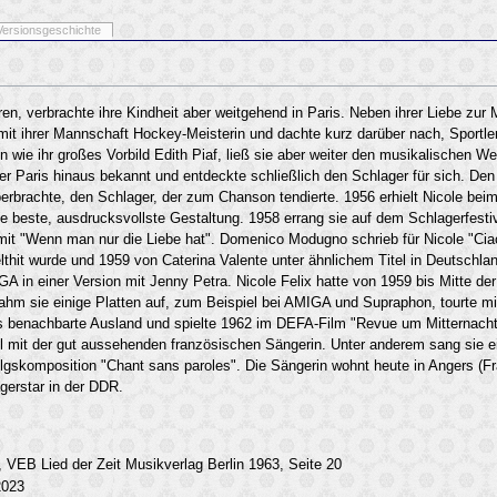
Versionsgeschichte
en, verbrachte ihre Kindheit aber weitgehend in Paris. Neben ihrer Liebe zur M
mit ihrer Mannschaft Hockey-Meisterin und dachte kurz darüber nach, Sportler
wie ihr großes Vorbild Edith Piaf, ließ sie aber weiter den musikalischen We
ber Paris hinaus bekannt und entdeckte schließlich den Schlager für sich. Den 
erbrachte, den Schlager, der zum Chanson tendierte. 1956 erhielt Nicole beim
die beste, ausdrucksvollste Gestaltung. 1958 errang sie auf dem Schlagerfestiv
mit "Wenn man nur die Liebe hat". Domenico Modugno schrieb für Nicole "Ciao
elthit wurde und 1959 von Caterina Valente unter ähnlichem Titel in Deutschlan
GA in einer Version mit Jenny Petra. Nicole Felix hatte von 1959 bis Mitte der
nahm sie einige Platten auf, zum Beispiel bei AMIGA und Supraphon, tourte m
as benachbarte Ausland und spielte 1962 im DEFA-Film "Revue um Mitternacht
tel mit der gut aussehenden französischen Sängerin. Unter anderem sang sie e
gskomposition "Chant sans paroles". Die Sängerin wohnt heute in Angers (Fr
agerstar in der DDR.
 VEB Lied der Zeit Musikverlag Berlin 1963, Seite 20
2023