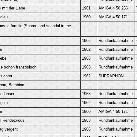
mit der Liebe
1961
AMIGA 4 50 256
adieu
1960
AMIGA 4 50 171
ns la familie (Shame and scandal in the
1966
Rundfunkaufnahme
re
1962
Rundfunkaufnahme
iebe
1966
Rundfunkaufnahme
e schon französisch
1965
Rundfunkaufnahme
sichter
1962
SUPRAPHON
chau, Bambina
s danser
1963
Rundfunkaufnahme
eguin
1962
Rundfunkaufnahme
er
1960
AMIGA 4 50 171
m Rendezvous
1963
Rundfunkaufnahme
ag vergeht
1966
Rundfunkaufnahme