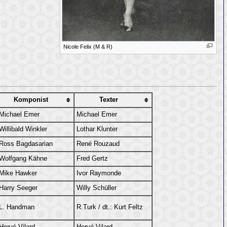
Nicole Felix (M & R)
Komponist
Texter
Michael Emer
Michael Emer
Willibald Winkler
Lothar Klunter
Ross Bagdasarian
René Rouzaud
Wolfgang Kähne
Fred Gertz
Mike Hawker
Ivor Raymonde
Harry Seeger
Willy Schüller
L. Handman
R.Turk / dt.: Kurt Feltz