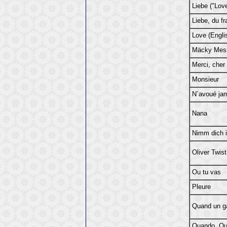
Liebe ("Lov
Liebe, du f
Love (Engli
Mäcky Messe
Merci, cher
Monsieur
N´avoué ja
Nana
Nimm dich i
Oliver Twist
Ou tu vas
Pleure
Quand un ga
Quando, Qua