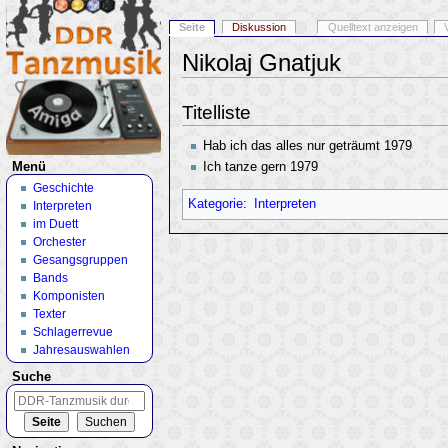
Seite
Diskussion
Quelltext anzeigen
Nikolaj Gnatjuk
Wechseln zu:
Navigation
,
Suche
Titelliste
Hab ich das alles nur geträumt 1979
Ich tanze gern 1979
Menü
Geschichte
Kategorie
:
Interpreten
Interpreten
im Duett
Orchester
Gesangsgruppen
Bands
Komponisten
Texter
Schlagerrevue
Jahresauswahlen
Suche