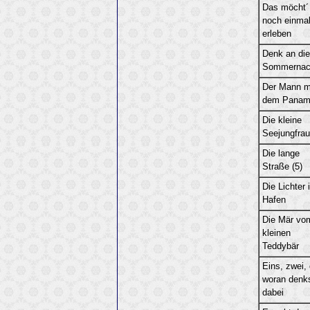
Das möcht´ 
noch einma
erleben
Denk an die
Sommernac
Der Mann m
dem Panam
Die kleine
Seejungfrau
Die lange
Straße (5)
Die Lichter 
Hafen
Die Mär vo
kleinen
Teddybär
Eins, zwei, 
woran denk
dabei