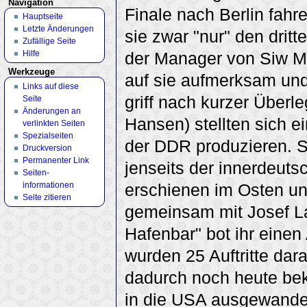
Navigation
Finale nach Berlin fahr
Hauptseite
Letzte Änderungen
sie zwar "nur" den dritt
Zufällige Seite
Hilfe
der Manager von Siw M
Werkzeuge
auf sie aufmerksam und 
Links auf diese
griff nach kurzer Überle
Seite
Änderungen an
Hansen) stellten sich ei
verlinkten Seiten
Spezialseiten
der DDR produzieren. S
Druckversion
Permanenter Link
jenseits der innerdeutsc
Seiten­
informationen
erschienen im Osten u
Seite zitieren
gemeinsam mit Josef La
Hafenbar" bot ihr einen 
wurden 25 Auftritte dar
dadurch noch heute be
in die USA ausgewander