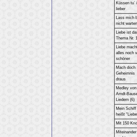
Küssen tu´ 
lieber
Lass mich b
nicht warte
Liebe ist da
Thema Nr. 1
Liebe mach
alles noch v
schöner
Mach doch 
Geheimnis
draus
Medley von
Arndt-Baus
Liedern (6)
Mein Schiff
heißt "Liebe
Mit 150 Kno
Miteinander