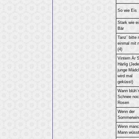
So wie Eis
Stark wie ei
Bär
Tanz´ bitte
einmal mit 
(4)
Vintern Är 
Härlig (Jed
junge Mädc
wird mal
geküsst)
Wann blüh´
Schnee noc
Rosen
Wenn der
Sommerwin
Wenn manc
Mann wüss