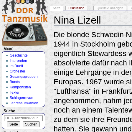
Seite
Diskussion
Quelltext anzeigen
Nina Lizell
Wechseln zu:
Navigation
,
Suche
Die blonde Schwedin Ni
1944 in Stockholm gebo
Menü
eigentlich Stewardess 
Geschichte
Interpreten
absolvierte dafür nach 
im Duett
einige Lehrgänge in de
Orchester
Gesangsgruppen
Europas. 1967 wurde si
Bands
Komponisten
"Lufthansa" in Frankfur
Texter
Schlagerrevue
angenommen, nahm jed
Jahresauswahlen
noch an einem Talentew
Suche
zu dem sie ihre Freun
hatten. Sie gewann und