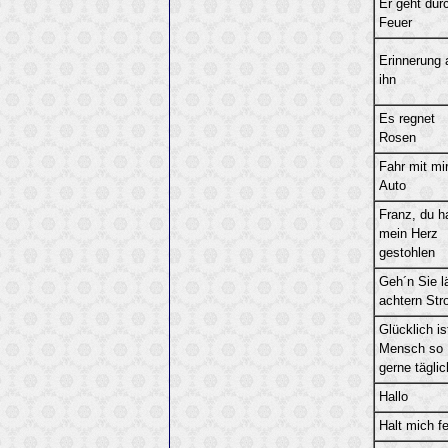
Er geht dur
Feuer
Erinnerung 
ihn
Es regnet
Rosen
Fahr mit mi
Auto
Franz, du h
mein Herz
gestohlen
Geh´n Sie l
achtern St
Glücklich is
Mensch so
gerne täglic
Hallo
Halt mich f