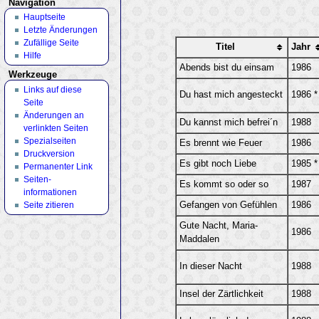
Navigation
Hauptseite
Letzte Änderungen
Zufällige Seite
Titel
Jahr
Hilfe
Abends bist du einsam
1986
Werkzeuge
Links auf diese
Du hast mich angesteckt
1986 *
Seite
Änderungen an
Du kannst mich befrei´n
1988
verlinkten Seiten
Spezialseiten
Es brennt wie Feuer
1986
Druckversion
Es gibt noch Liebe
1985 *
Permanenter Link
Seiten­
Es kommt so oder so
1987
informationen
Gefangen von Gefühlen
1986
Seite zitieren
Gute Nacht, Maria-
1986
Maddalen
In dieser Nacht
1988
Insel der Zärtlichkeit
1988