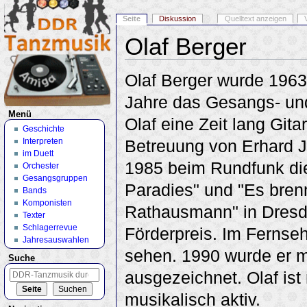
Seite
Diskussion
Quelltext anzeigen
Olaf Berger
Wechseln zu:
Navigation
,
Suche
Olaf Berger wurde 1963 
Jahre das Gesangs- und 
Menü
Olaf eine Zeit lang Gita
Geschichte
Interpreten
Betreuung von Erhard J
im Duett
1985 beim Rundfunk die
Orchester
Gesangsgruppen
Paradies" und "Es bren
Bands
Komponisten
Rathausmann" in Dresde
Texter
Schlagerrevue
Förderpreis. Im Fernseh
Jahresauswahlen
sehen. 1990 wurde er 
Suche
ausgezeichnet. Olaf is
musikalisch aktiv.