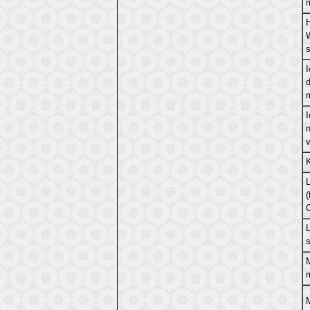
I
m
n