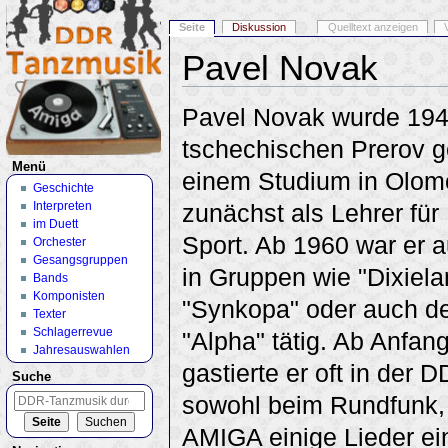
Seite
Diskussion
Quelltext anzeigen
Pavel Novak
Wechseln zu:
Navigation
,
Suche
Pavel Novak wurde 194
tschechischen Prerov 
Menü
einem Studium in Olomo
Geschichte
Interpreten
zunächst als Lehrer für
im Duett
Sport. Ab 1960 war er 
Orchester
Gesangsgruppen
in Gruppen wie "Dixiela
Bands
Komponisten
"Synkopa" oder auch d
Texter
Schlagerrevue
"Alpha" tätig. Ab Anfan
Jahresauswahlen
gastierte er oft in der
Suche
sowohl beim Rundfunk, 
AMIGA einige Lieder ei