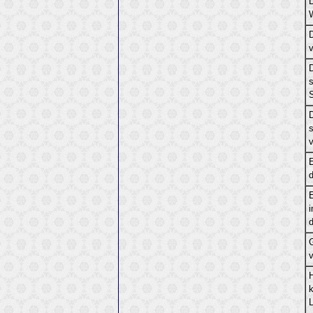
D
s
v
E