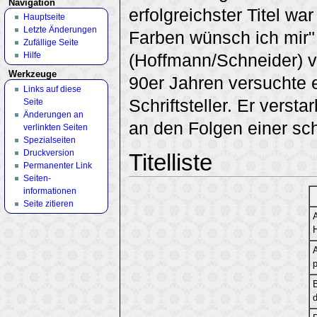
Navigation
erfolgreichster Titel wa
Hauptseite
Letzte Änderungen
Farben wünsch ich mir"
Zufällige Seite
Hilfe
(Hoffmann/Schneider) v
Werkzeuge
90er Jahren versuchte e
Links auf diese
Schriftsteller. Er verst
Seite
Änderungen an
an den Folgen einer sc
verlinkten Seiten
Spezialseiten
Druckversion
Titelliste
Permanenter Link
Seiten­
informationen
Seite zitieren
A