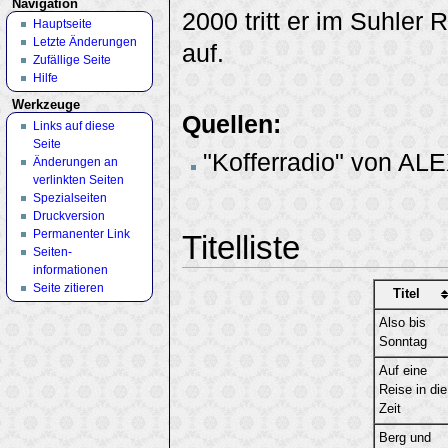
Navigation
2000 tritt er im Suhler
Hauptseite
Letzte Änderungen
auf.
Zufällige Seite
Hilfe
Werkzeuge
Quellen:
Links auf diese
Seite
"Kofferradio" von AL
Änderungen an
verlinkten Seiten
Spezialseiten
Druckversion
Permanenter Link
Titelliste
Seiten­
informationen
Seite zitieren
Titel
Also bis
Sonntag
Auf eine
Reise in die
Zeit
Berg und