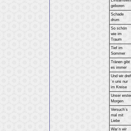
Einsamsein
geboren
Schade
drum
So schön
wie im
Traum
Tief im
Sommer
Tränen gibt
es immer
Und wir dre
´n uns nur
im Kreise
Unser erste
Morgen
Versuch´s
mal mit
Liebe
War´n wir