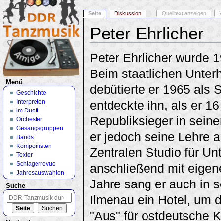
Seite
Diskussion
Quelltext anzeigen
Peter Ehrlicher
Wechseln zu:
Navigation
,
Suche
Peter Ehrlicher wurde 
Beim staatlichen Unter
Menü
debütierte er 1965 als
Geschichte
Interpreten
entdeckte ihn, als er 1
im Duett
Republiksieger in seine
Orchester
Gesangsgruppen
er jedoch seine Lehre a
Bands
Komponisten
Zentralen Studio für Un
Texter
Schlagerrevue
anschließend mit eigen
Jahresauswahlen
Jahre sang er auch in s
Suche
Ilmenau ein Hotel, um 
"Aus" für ostdeutsche 