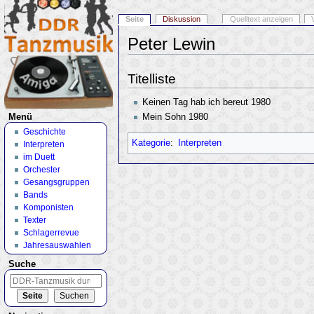
Seite
Diskussion
Quelltext anzeigen
Peter Lewin
Wechseln zu:
Navigation
,
Suche
Titelliste
Keinen Tag hab ich bereut 1980
Mein Sohn 1980
Menü
Geschichte
Kategorie
:
Interpreten
Interpreten
im Duett
Orchester
Gesangsgruppen
Bands
Komponisten
Texter
Schlagerrevue
Jahresauswahlen
Suche