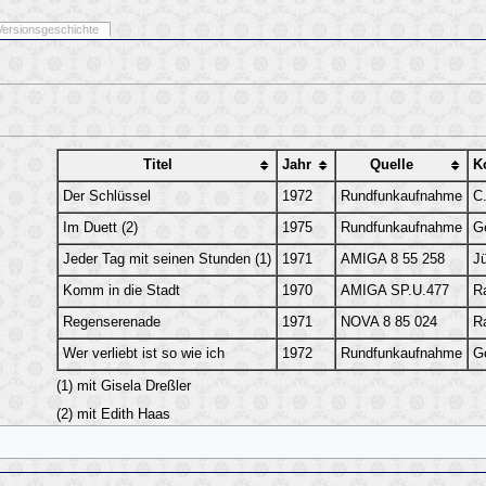
Versionsgeschichte
Titel
Jahr
Quelle
K
Der Schlüssel
1972
Rundfunkaufnahme
C.
Im Duett (2)
1975
Rundfunkaufnahme
G
Jeder Tag mit seinen Stunden (1)
1971
AMIGA 8 55 258
J
Komm in die Stadt
1970
AMIGA SP.U.477
R
Regenserenade
1971
NOVA 8 85 024
R
Wer verliebt ist so wie ich
1972
Rundfunkaufnahme
G
(1) mit Gisela Dreßler
(2) mit Edith Haas