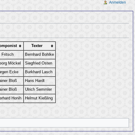
Anmelden
omponist
Texter
 Fritsch
Bernhard Bohlke
eorg Möckel
Siegfried Osten
ürgen Ecke
Burkhard Lasch
ainer Bloß
Hans Hardt
ainer Bloß
Ulrich Semmler
erhard Honih
Helmut Kießling