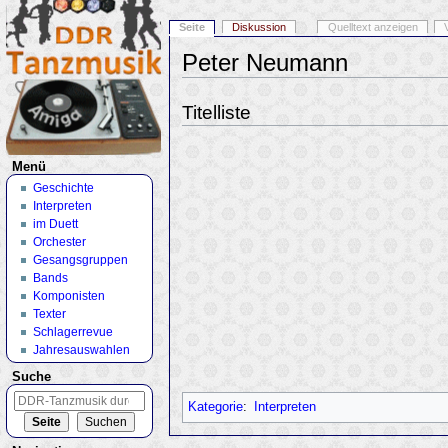
Seite
Diskussion
Quelltext anzeigen
Peter Neumann
Wechseln zu:
Navigation
,
Suche
Titelliste
Menü
Geschichte
Interpreten
im Duett
Orchester
Gesangsgruppen
Bands
Komponisten
Texter
Schlagerrevue
Jahresauswahlen
Suche
Kategorie
:
Interpreten