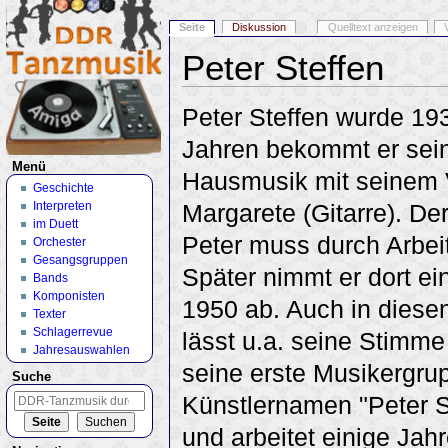
Seite
Diskussion
Quelltext anzeigen
Peter Steffen
Wechseln zu:
Navigation
,
Suche
Peter Steffen wurde 193
Jahren bekommt er sein 
Menü
Hausmusik mit seinem V
Geschichte
Interpreten
Margarete (Gitarre). De
im Duett
Peter muss durch Arbei
Orchester
Gesangsgruppen
Später nimmt er dort ei
Bands
Komponisten
1950 ab. Auch in diesen
Texter
Schlagerrevue
lässt u.a. seine Stimme
Jahresauswahlen
seine erste Musikergrup
Suche
Künstlernamen "Peter St
und arbeitet einige Jah