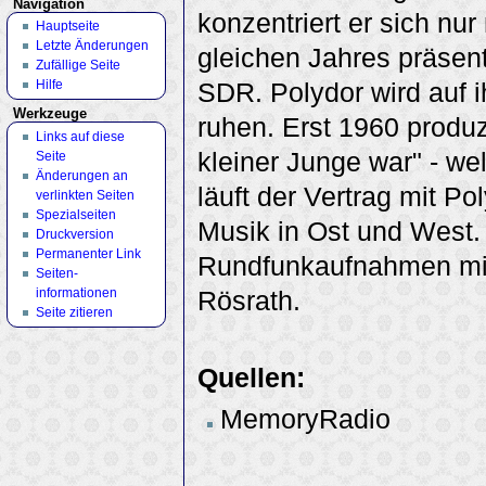
Navigation
konzentriert er sich nu
Hauptseite
Letzte Änderungen
gleichen Jahres präsen
Zufällige Seite
Hilfe
SDR. Polydor wird auf i
Werkzeuge
ruhen. Erst 1960 produzi
Links auf diese
kleiner Junge war" - we
Seite
Änderungen an
läuft der Vertrag mit P
verlinkten Seiten
Spezialseiten
Musik in Ost und West.
Druckversion
Permanenter Link
Rundfunkaufnahmen mit 
Seiten­
informationen
Rösrath.
Seite zitieren
Quellen:
MemoryRadio