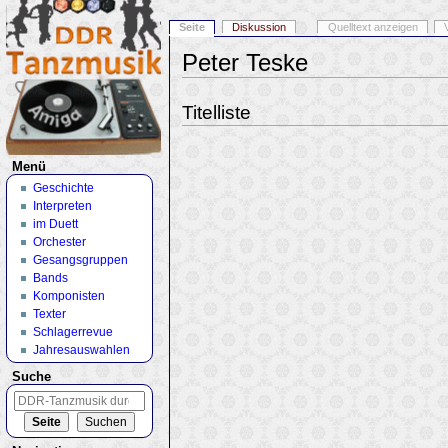
Seite
Diskussion
Quelltext anzeigen
Peter Teske
Wechseln zu:
Navigation
,
Suche
Titelliste
Menü
Geschichte
Interpreten
im Duett
Orchester
Gesangsgruppen
Bands
Komponisten
Texter
Schlagerrevue
Jahresauswahlen
Suche