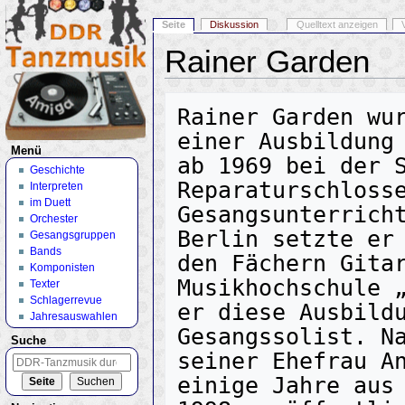
Seite
Diskussion
Quelltext anzeigen
Rainer Garden
Wechseln zu:
Navigation
,
Suche
Rainer Garden wur
einer Ausbildung 
Menü
ab 1969 bei der S
Geschichte
Reparaturschlosse
Interpreten
im Duett
Gesangsunterricht
Orchester
Berlin setzte er 
Gesangsgruppen
Bands
den Fächern Gitar
Komponisten
Musikhochschule „
Texter
Schlagerrevue
er diese Ausbildu
Jahresauswahlen
Gesangssolist. Na
Suche
seiner Ehefrau An
einige Jahre aus 