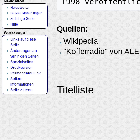
Navigation
Hauptseite
Letzte Änderungen
Zufällige Seite
Hilfe
Quellen:
Werkzeuge
Wikipedia
Links auf diese
Seite
"Kofferradio" von AL
Änderungen an
verlinkten Seiten
Spezialseiten
Druckversion
Permanenter Link
Seiten­
informationen
Titelliste
Seite zitieren