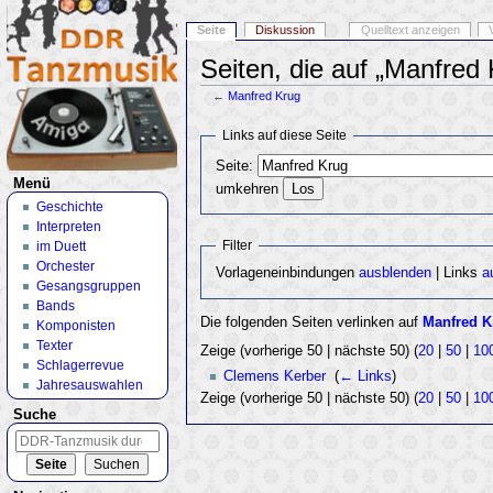
Seite
Diskussion
Quelltext anzeigen
Seiten, die auf „Manfred 
←
Manfred Krug
Wechseln zu:
Navigation
,
Suche
Links auf diese Seite
Seite:
Menü
umkehren
Geschichte
Interpreten
Filter
im Duett
Orchester
Vorlageneinbindungen
ausblenden
| Links
a
Gesangsgruppen
Bands
Die folgenden Seiten verlinken auf
Manfred K
Komponisten
Texter
Zeige (vorherige 50 | nächste 50) (
20
|
50
|
10
Schlagerrevue
Clemens Kerber
‎
(
← Links
)
Jahresauswahlen
Zeige (vorherige 50 | nächste 50) (
20
|
50
|
10
Suche