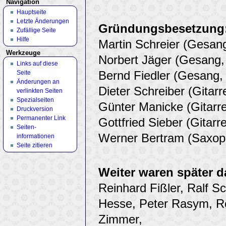
Navigation
Hauptseite
Letzte Änderungen
Gründungsbesetzung
Zufällige Seite
Hilfe
Martin Schreier (Gesan
Werkzeuge
Norbert Jäger (Gesang,
Links auf diese
Bernd Fiedler (Gesang,
Seite
Änderungen an
Dieter Schreiber (Gitarr
verlinkten Seiten
Spezialseiten
Günter Manicke (Gitarre
Druckversion
Permanenter Link
Gottfried Sieber (Gitarre
Seiten­
Werner Bertram (Saxop
informationen
Seite zitieren
Weiter waren später d
Reinhard Fißler, Ralf Sc
Hesse, Peter Rasym, Ro
Zimmer,