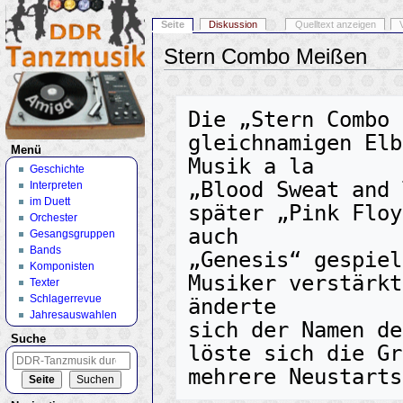
Seite
Diskussion
Quelltext anzeigen
Stern Combo Meißen
Wechseln zu:
Navigation
,
Suche
Die „Stern Combo 
gleichnamigen Elb
Menü
Musik a la

Geschichte
„Blood Sweat and 
Interpreten
im Duett
später „Pink Floy
Orchester
auch

Gesangsgruppen
Bands
„Genesis“ gespiel
Komponisten
Musiker verstärkt
Texter
Schlagerrevue
änderte

Jahresauswahlen
sich der Namen de
Suche
löste sich die Gr