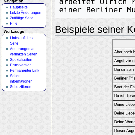
arbeitet Ulrich M
Navigation
Hauptseite
Letzte Änderungen
Zufällige Seite
Hilfe
Beispiele seiner 
Werkzeuge
Links auf diese
Seite
Änderungen an
Aber noch i
verlinkten Seiten
Spezialseiten
Angst vor d
Druckversion
Bei dir sein
Permanenter Link
Seiten­
Berliner Pfl
informationen
Seite zitieren
Boot der Fa
Da ist dies
Deine Liebe
Deine Liebe
Deine Wort
Dieser Auge