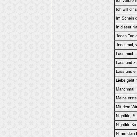
Ich verbren
Ich will dir
Im Schein d
In dieser N
Jeden Tag 
Jedesmal, w
Lass mich i
Lass und 
Lass uns ei
Liebe geht 
Manchmal is
Meine erste
Mit dem Wi
Nightlife, Sp
Nightlife-Ki
Nimm dein H