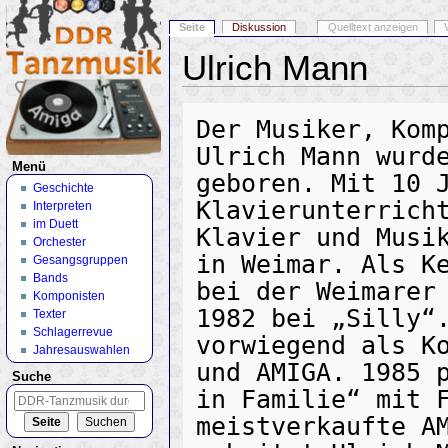
Seite
Diskussion
Quelltext anzeigen
Ulrich Mann
Wechseln zu:
Navigation
,
Suche
Der Musiker, Komp
Ulrich Mann wurde
Menü
geboren. Mit 10 J
Geschichte
Klavierunterricht
Interpreten
im Duett
Klavier und Musik
Orchester
in Weimar. Als Ke
Gesangsgruppen
Bands
bei der Weimarer 
Komponisten
1982 bei „Silly“.
Texter
Schlagerrevue
vorwiegend als Ko
Jahresauswahlen
und AMIGA. 1985 p
Suche
in Familie“ mit F
meistverkaufte AM