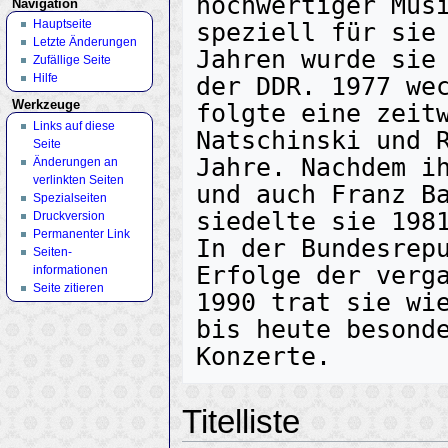
hochwertiger Musi
Navigation
Hauptseite
speziell für sie 
Letzte Änderungen
Jahren wurde sie 
Zufällige Seite
Hilfe
der DDR. 1977 wec
Werkzeuge
folgte eine zeitw
Links auf diese
Natschinski und R
Seite
Jahre. Nachdem ih
Änderungen an
verlinkten Seiten
und auch Franz Ba
Spezialseiten
siedelte sie 1981
Druckversion
Permanenter Link
In der Bundesrepu
Seiten­
Erfolge der verga
informationen
Seite zitieren
1990 trat sie wie
bis heute besonde
Titelliste