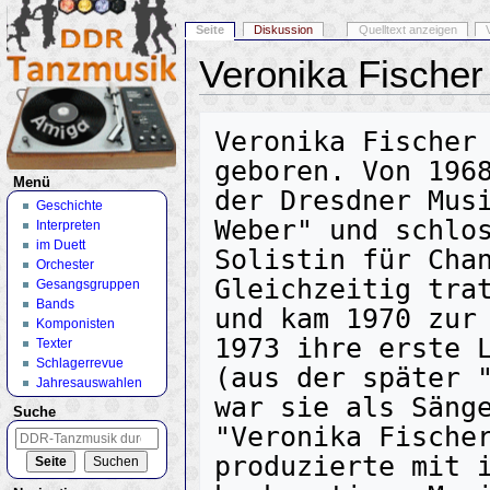
Seite
Diskussion
Quelltext anzeigen
Veronika Fische
Wechseln zu:
Navigation
,
Suche
Veronika Fischer 
geboren. Von 1968
Menü
der Dresdner Musi
Geschichte
Weber" und schlos
Interpreten
im Duett
Solistin für Chan
Orchester
Gleichzeitig trat
Gesangsgruppen
Bands
und kam 1970 zur 
Komponisten
1973 ihre erste L
Texter
Schlagerrevue
(aus der später "
Jahresauswahlen
war sie als Sänge
Suche
"Veronika Fischer
produzierte mit i